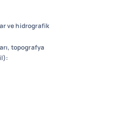
ar ve hidrografik
ları, topografya
l):