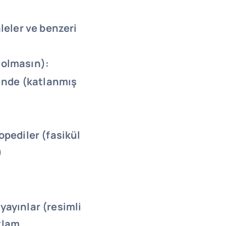
aleler ve benzeri
 olmasın):
linde (katlanmış
opediler (fasikül
)
yayınlar (resimli
klam