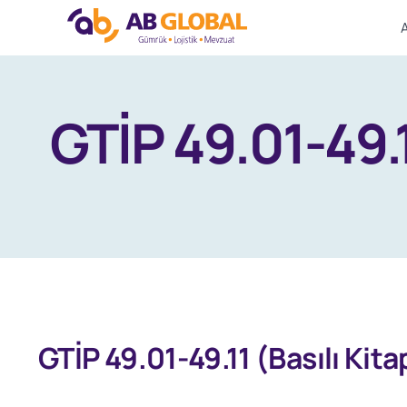
Skip
to
GTİP 49.01-49.1
content
View
GTİP 49.01-49.11 (Basılı Kit
Larger
Image