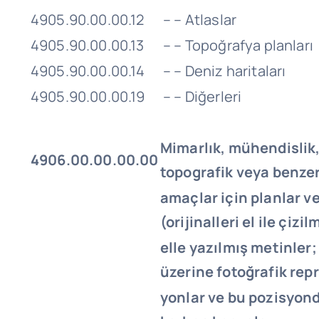
4905.90.00.00.12
– – Atlaslar
4905.90.00.00.13
– – Topoğrafya planları
4905.90.00.00.14
– – Deniz haritaları
4905.90.00.00.19
– – Diğerleri
Mimarlık, mühendislik, 
4906.00.00.00.00
topografik veya benzer
amaçlar için planlar ve
(orijinalleri el ile çizil
elle yazılmış metinler
üzerine fotoğrafik rep
yonlar ve bu pozisyond