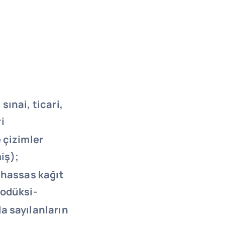
sınai, ticari,
i
 çizimler
miş);
; hassas kağıt
rodüksi-
a sayılanların