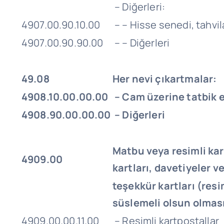
– Diğerleri:
4907.00.90.10.00
– – Hisse senedi, tahvil
4907.00.90.90.00
– – Diğerleri
49.08
Her nevi çıkartmalar:
4908.10.00.00.00
– Cam üzerine tatbik e
4908.90.00.00.00
– Diğerleri
Matbu veya resimli kar
4909.00
kartları, davetiyeler v
teşekkür kartları (resim
süslemeli olsun olmas
4909.00.00.11.00
– Resimli kartpostallar