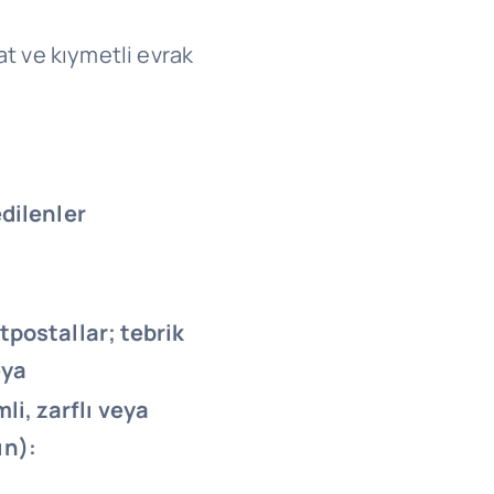
at ve kıymetli evrak
dilenler
tpostallar; tebrik
eya
li, zarflı veya
ın):