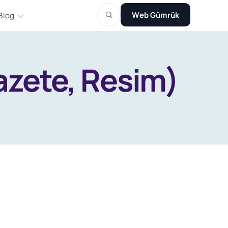
Web Gümrük
Blog
Gazete, Resim)