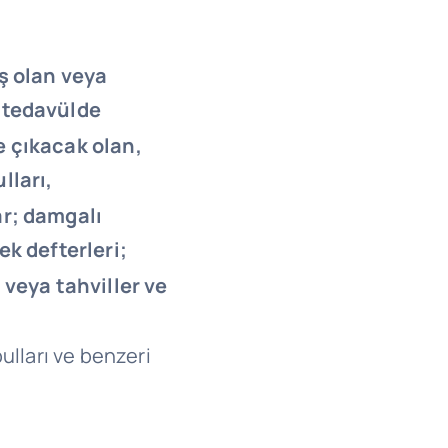
ış olan veya
 tedavülde
 çıkacak olan,
lları,
ar; damgalı
ek defterleri;
 veya tahviller ve
:
ulları ve benzeri