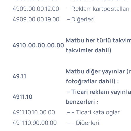
4909.00.00.12.00
– Reklam kartpostalları
4909.00.00.19.00
– Diğerleri
Matbu her türlü takvim
4910.00.00.00.00
takvimler dahil)
Matbu diğer yayınlar (
49.11
fotoğraflar dahil) :
– Ticari reklam yayınla
4911.10
benzerleri :
4911.10.10.00.00
– – Ticari kataloglar
4911.10.90.00.00
– – Diğerleri