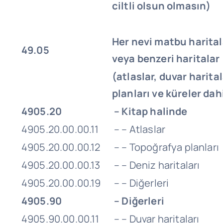
ciltli olsun olmasın)
Her nevi matbu harital
49.05
veya benzeri haritalar
(atlaslar, duvar harita
planları ve küreler dahi
4905.20
– Kitap halinde
4905.20.00.00.11
– – Atlaslar
4905.20.00.00.12
– – Topoğrafya planları
4905.20.00.00.13
– – Deniz haritaları
4905.20.00.00.19
– – Diğerleri
4905.90
– Diğerleri
4905.90.00.00.11
– – Duvar haritaları