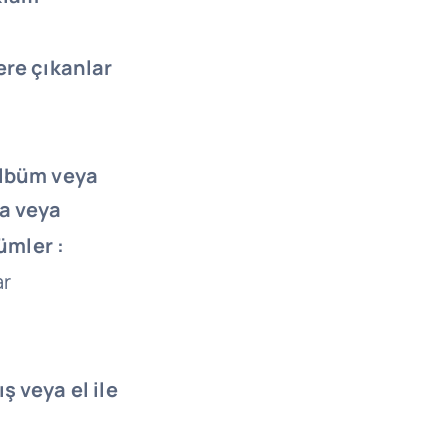
ere çıkanlar
albüm veya
ya veya
mler :
ar
ş veya el ile