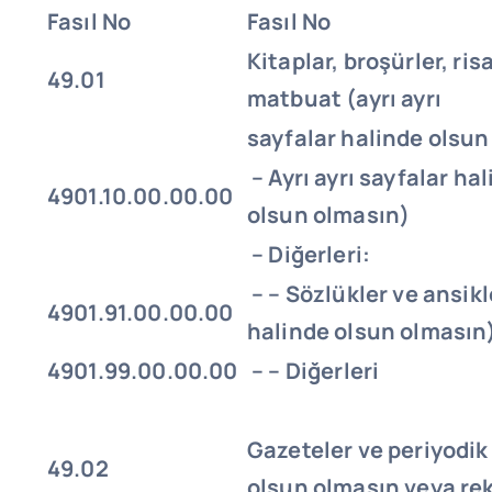
Fasıl No
Fasıl No
Kitaplar, broşürler, ris
49.01
matbuat (ayrı ayrı
sayfalar halinde olsun
– Ayrı ayrı sayfalar ha
4901.10.00.00.00
olsun olmasın)
– Diğerleri:
– – Sözlükler ve ansikl
4901.91.00.00.00
halinde olsun olmasın
4901.99.00.00.00
– – Diğerleri
Gazeteler ve periyodik 
49.02
olsun olmasın veya re