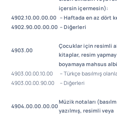
içersin içermesin):
4902.10.00.00.00
– Haftada en az dört k
4902.90.00.00.00
– Diğerleri
Çocuklar için resimli 
4903.00
kitaplar, resim yapma
boyamaya mahsus albü
4903.00.00.10.00
– Türkçe basılmış olanl
4903.00.00.90.00
– Diğerleri
Müzik notaları (basılmı
4904.00.00.00.00
yazılmış, resimli veya