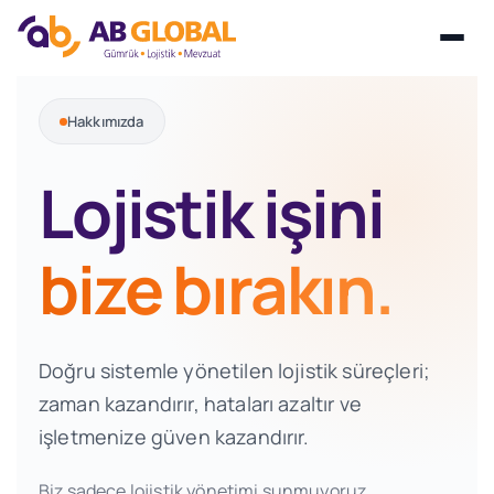
Skip
Hakkımızda
to
content
Lojistik işini
bize bırakın.
Doğru sistemle yönetilen lojistik süreçleri;
zaman kazandırır, hataları azaltır ve
işletmenize güven kazandırır.
Biz sadece lojistik yönetimi sunmuyoruz.