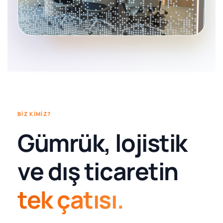
BIZ KIMIZ?
Gümrük, lojistik
ve dış ticaretin
tek çatısı.