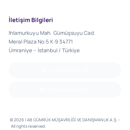
İletişim Bilgileri
Ihlamurkuyu Mah. Gümüşsuyu Cad.
Meral Plaza No:5 K:9 34771
Ümraniye – İstanbul / Türkiye
0 216 693 06 96
info@abglobal.tr
© 2026 | AB GÜMRÜK MÜŞAVİRLİĞİ VE DANIŞMANLIK A.Ş. -
All rights reserved.
Software & Design - Powered by
Much