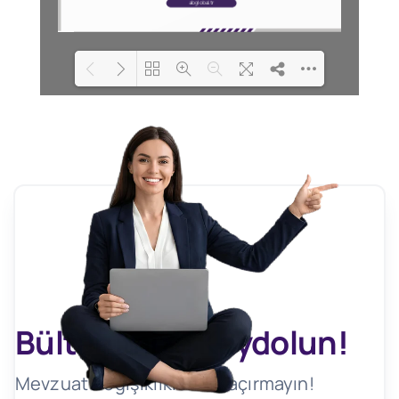
Loading PDF 100% ...
Bültenimize Kaydolun!
Mevzuat Değişikliklerini Kaçırmayın!