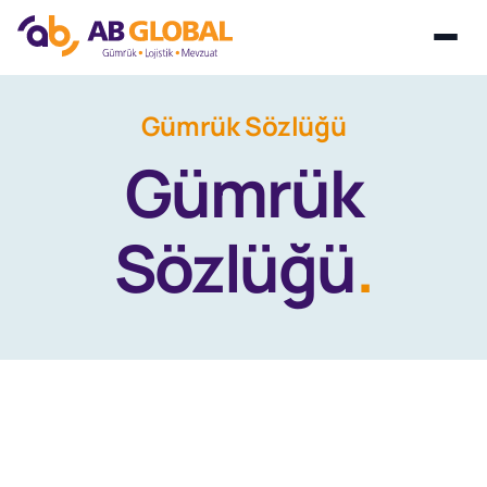
Skip
Gümrük Sözlüğü
to
Gümrük
content
Sözlüğü
.