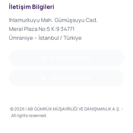
İletişim Bilgileri
Ihlamurkuyu Mah. Gümüşsuyu Cad.
Meral Plaza No:5 K:9 34771
Ümraniye – İstanbul / Türkiye
0 216 693 06 96
info@abglobal.tr
© 2026 | AB GÜMRÜK MÜŞAVİRLİĞİ VE DANIŞMANLIK A.Ş. -
All rights reserved.
Software & Design - Powered by
Much
Better