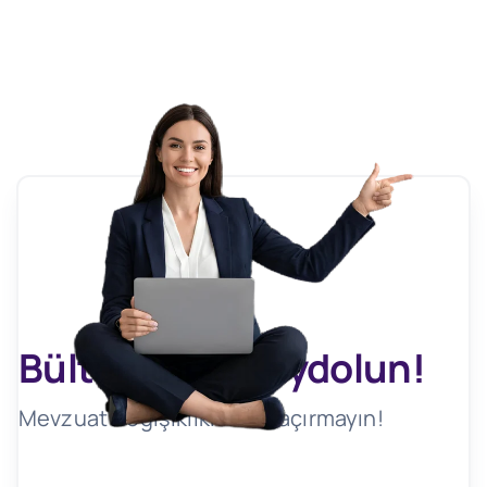
Bültenimize Kaydolun!
Mevzuat Değişikliklerini Kaçırmayın!