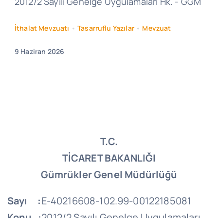
2012/2 Sayılı Genelge Uygulamaları Hk. - GGM
İthalat Mevzuatı
•
Tasarruflu Yazılar
•
Mevzuat
9 Haziran 2026
T.C.
TİCARET BAKANLIĞI
Gümrükler Genel Müdürlüğü
Sayı :
E-40216608-102.99-00122185081
Konu :
2012/2 Sayılı Genelge Uygulamaları