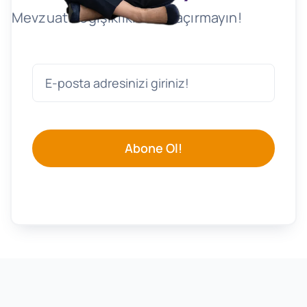
Mevzuat Değişikliklerini Kaçırmayın!
Abone Ol!