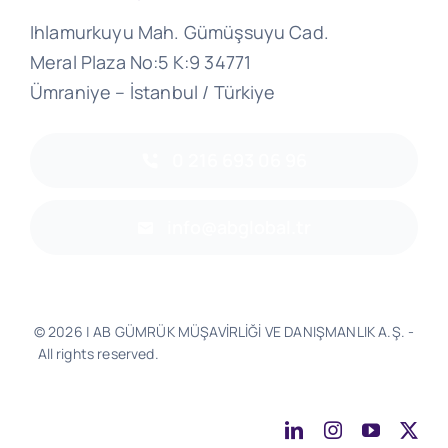
Ihlamurkuyu Mah. Gümüşsuyu Cad.
Meral Plaza No:5 K:9 34771
Ümraniye – İstanbul / Türkiye
0 216 693 06 96
info@abglobal.tr
© 2026 | AB GÜMRÜK MÜŞAVİRLİĞİ VE DANIŞMANLIK A.Ş. -
All rights reserved.
Software & Design - Powered by
Much
Better