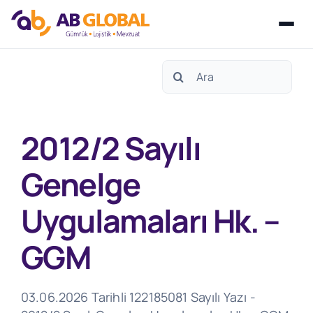
Skip
Search
to
for:
content
2012/2 Sayılı
Genelge
Uygulamaları Hk. –
GGM
03.06.2026 Tarihli 122185081 Sayılı Yazı -