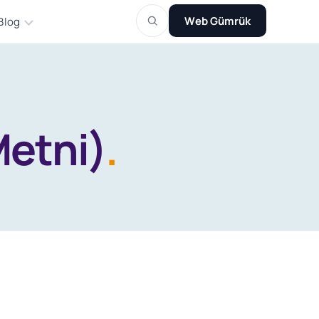
Web Gümrük
Blog
Metni)
.