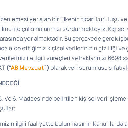
enlemesi yer alan bir ülkenin ticari kuruluşu ve 
ilinci ile çalışmalarımızı sürdürmekteyiz. Kişisel
arasında yer almaktadır. Bu çerçevede gerek işbu
a elde ettiğimiz kişisel verilerinizin gizliliği 
erileriniz ile ilgili süreçleri ve haklarınızı 6698 s
AT
(“
AB Mevzuat
”)
olarak veri sorumlusu sıfatıy
ENECEĞİ
 5. Ve 6. Maddesinde belirtilen kişisel veri işleme
şullar;
timizin ilgili faaliyette bulunmasının Kanunlarda