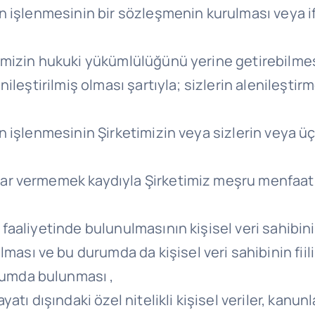
dan işlenmesinin bir sözleşmenin kurulması veya i
etimizin hukuki yükümlülüğünü yerine getirebilmes
enileştirilmiş olması şartıyla; sizlerin alenileştir
an işlenmesinin Şirketimizin veya sizlerin veya üç
rar vermemek kaydıyla Şirketimiz meşru menfaatler
e faaliyetinde bulunulmasının kişisel veri sahibi
ası ve bu durumda da kişisel veri sahibinin fiili
rumda bulunması ,
ayatı dışındaki özel nitelikli kişisel veriler, kan