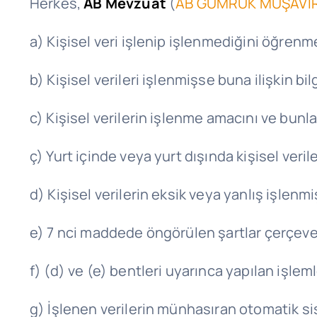
Herkes,
AB Mevzuat
(
AB GÜMRÜK MÜŞAVİRL
a) Kişisel veri işlenip işlenmediğini öğrenm
b) Kişisel verileri işlenmişse buna ilişkin bi
c) Kişisel verilerin işlenme amacını ve bunl
ç) Yurt içinde veya yurt dışında kişisel verile
d) Kişisel verilerin eksik veya yanlış işlenm
e) 7 nci maddede öngörülen şartlar çerçeves
f) (d) ve (e) bentleri uyarınca yapılan işlemle
g) İşlenen verilerin münhasıran otomatik sis