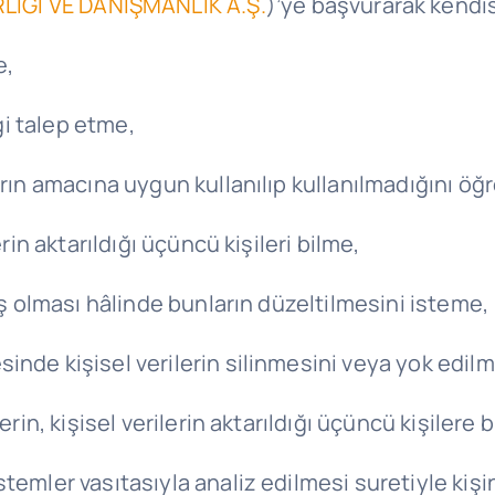
İĞİ VE DANIŞMANLIK A.Ş.
)’ye başvurarak kendisiy
e,
lgi talep etme,
arın amacına uygun kullanılıp kullanılmadığını ö
rin aktarıldığı üçüncü kişileri bilme,
iş olması hâlinde bunların düzeltilmesini isteme,
inde kişisel verilerin silinmesini veya yok edil
rin, kişisel verilerin aktarıldığı üçüncü kişilere 
temler vasıtasıyla analiz edilmesi suretiyle kiş