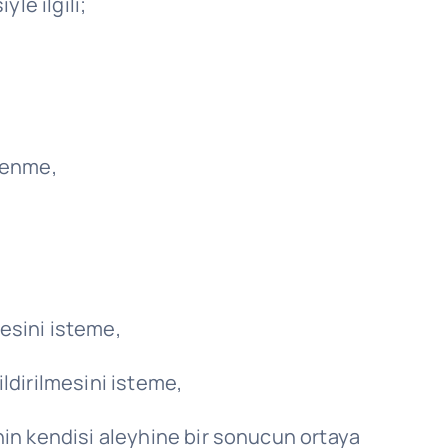
le ilgili;
ğrenme,
mesini isteme,
bildirilmesini isteme,
inin kendisi aleyhine bir sonucun ortaya