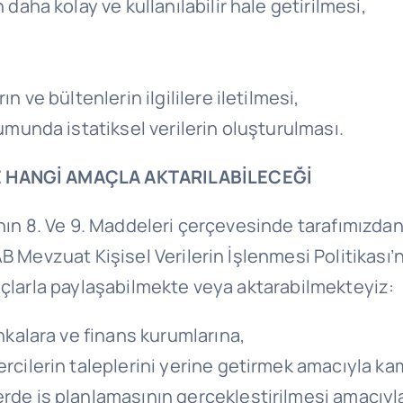
daha kolay ve kullanılabilir hale getirilmesi,
 ve bültenlerin ilgililere iletilmesi,
umunda istatiksel verilerin oluşturulması.
VE HANGİ AMAÇLA AKTARILABİLECEĞİ
K’nın 8. Ve 9. Maddeleri çerçevesinde tarafımızdan
 Mevzuat Kişisel Verilerin İşlenmesi Politikası’n
açlarla paylaşabilmekte veya aktarabilmekteyiz:
nkalara ve finans kurumlarına,
cilerin taleplerini yerine getirmek amacıyla ka
rde iş planlamasının gerçekleştirilmesi amacıyla 