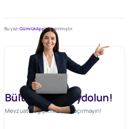
Bu yazı
GümrükApp
'ten alınmıştır.
Bültenimize Kaydolun!
Mevzuat Değişikliklerini Kaçırmayın!