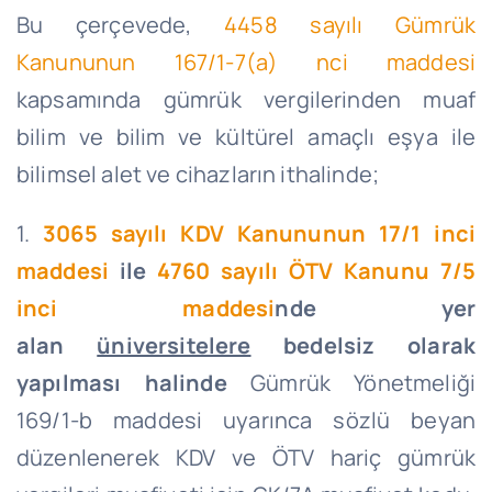
Bu çerçevede,
4458 sayılı Gümrük
Kanununun 167/1-7(a) nci maddesi
kapsamında gümrük vergilerinden muaf
bilim ve bilim ve kültürel amaçlı eşya ile
bilimsel alet ve cihazların ithalinde;
1.
3065 sayılı KDV Kanununun 17/1 inci
maddesi
ile
4760 sayılı ÖTV Kanunu 7/5
inci maddesi
nde yer
alan
üniversitelere
bedelsiz olarak
yapılması halinde
Gümrük Yönetmeliği
169/1-b maddesi uyarınca sözlü beyan
düzenlenerek KDV ve ÖTV hariç gümrük