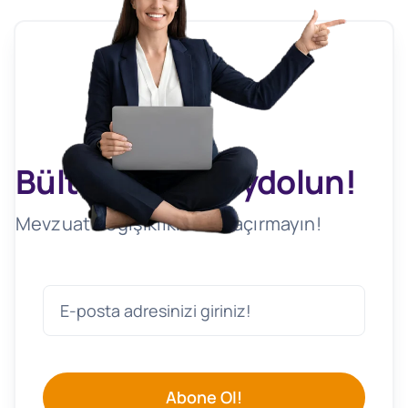
Bültenimize Kaydolun!
Mevzuat Değişikliklerini Kaçırmayın!
Abone Ol!