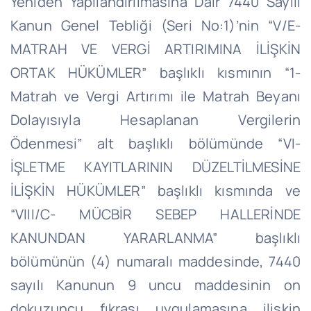
Yeniden Yapılandırılmasına Dair 7440 Sayılı
Kanun Genel Tebliği (Seri No:1)’nin “V/E-
MATRAH VE VERGİ ARTIRIMINA İLİŞKİN
ORTAK HÜKÜMLER” başlıklı kısmının “1-
Matrah ve Vergi Artırımı ile Matrah Beyanı
Dolayısıyla Hesaplanan Vergilerin
Ödenmesi” alt başlıklı bölümünde “VI-
İŞLETME KAYITLARININ DÜZELTİLMESİNE
İLİŞKİN HÜKÜMLER” başlıklı kısmında ve
“VIII/C- MÜCBİR SEBEP HALLERİNDE
KANUNDAN YARARLANMA” başlıklı
bölümünün (4) numaralı maddesinde, 7440
sayılı Kanunun 9 uncu maddesinin on
dokuzuncu fıkrası uygulamasına ilişkin