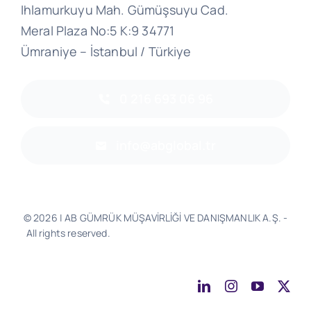
Ihlamurkuyu Mah. Gümüşsuyu Cad.
Meral Plaza No:5 K:9 34771
Ümraniye – İstanbul / Türkiye
0 216 693 06 96
info@abglobal.tr
© 2026 | AB GÜMRÜK MÜŞAVİRLİĞİ VE DANIŞMANLIK A.Ş. -
All rights reserved.
Software & Design - Powered by
Much
Better