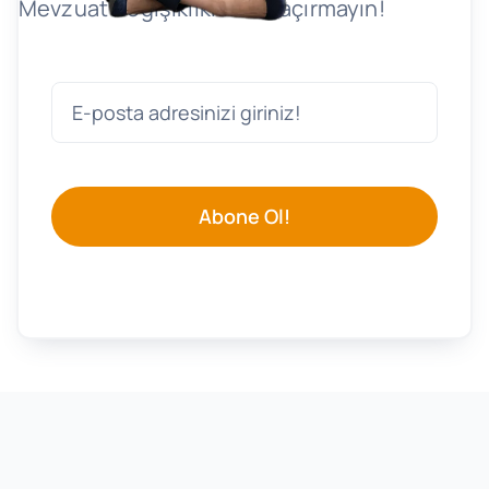
Mevzuat Değişikliklerini Kaçırmayın!
Abone Ol!