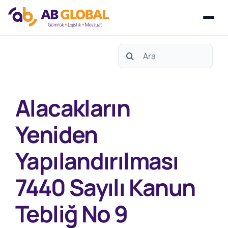
Skip
Search
to
for:
content
Alacakların
Yeniden
Yapılandırılması
7440 Sayılı Kanun
Tebliğ No 9