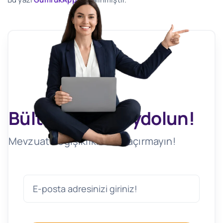
Bültenimize Kaydolun!
Mevzuat Değişikliklerini Kaçırmayın!