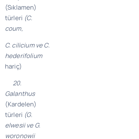
(Sıklamen)
türleri
(C.
coum,
C. cilicium ve C.
hederifolium
hariç)
20.
Galanthus
(Kardelen)
türleri
(G.
elwesii ve G.
woronowii