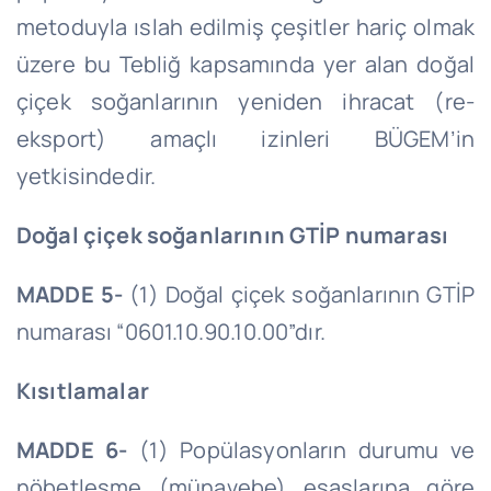
metoduyla ıslah edilmiş çeşitler hariç olmak
üzere bu Tebliğ kapsamında yer alan doğal
çiçek soğanlarının yeniden ihracat (re-
eksport) amaçlı izinleri BÜGEM’in
yetkisindedir.
Doğal çiçek soğanlarının GTİP numarası
MADDE 5-
(1) Doğal çiçek soğanlarının GTİP
numarası “0601.10.90.10.00”dır.
Kısıtlamalar
MADDE 6-
(1) Popülasyonların durumu ve
nöbetleşme (münavebe) esaslarına göre