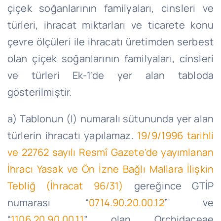
çiçek soğanlarının familyaları, cinsleri ve
türleri, ihracat miktarları ve ticarete konu
çevre ölçüleri ile ihracatı üretimden serbest
olan çiçek soğanlarının familyaları, cinsleri
ve türleri Ek-1’de yer alan tabloda
gösterilmiştir.
a) Tablonun (I) numaralı sütununda yer alan
türlerin ihracatı yapılamaz.
19/9/1996 tarihli
ve 22762 sayılı Resmî Gazete’de yayımlanan
İhracı Yasak ve Ön İzne Bağlı Mallara İlişkin
Tebliğ (İhracat 96/31)
gereğince GTİP
numarası “
0714.90.20.00.12
” ve
“
1106.20.90.00.11
” olan Orchidaceae