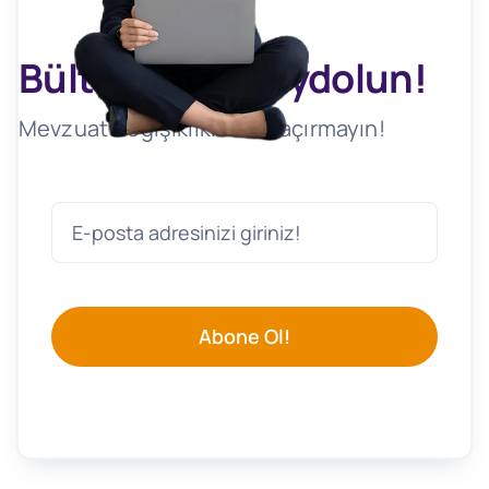
Bültenimize Kaydolun!
Mevzuat Değişikliklerini Kaçırmayın!
Abone Ol!