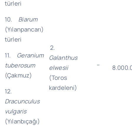
türleri
10.
Biarum
(Yılanpancarı)
türleri
2.
11.
Geranium
Galanthus
–
tuberosum
elwesii
8.000.
(Çakmuz)
(Toros
kardeleni)
12.
Dracunculus
vulgaris
(Yılanbıçağı)