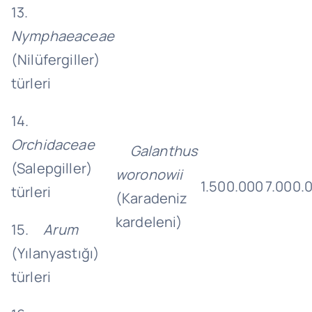
13.
Nymphaeaceae
(Nilüfergiller)
türleri
14.
Orchidaceae
Galanthus
(Salepgiller)
woronowii
1.500.000
7.000.
türleri
(Karadeniz
kardeleni)
15.
Arum
(Yılanyastığı)
türleri