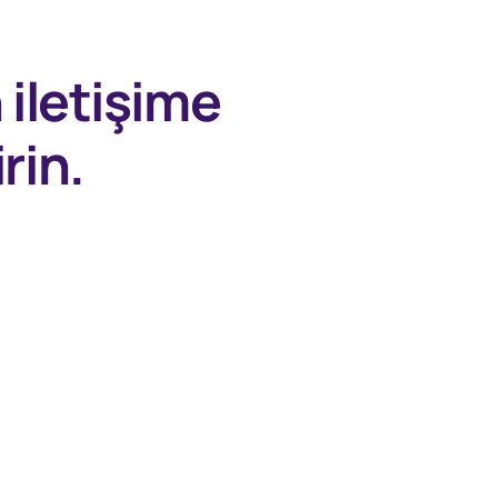
n
iletişime
rin.