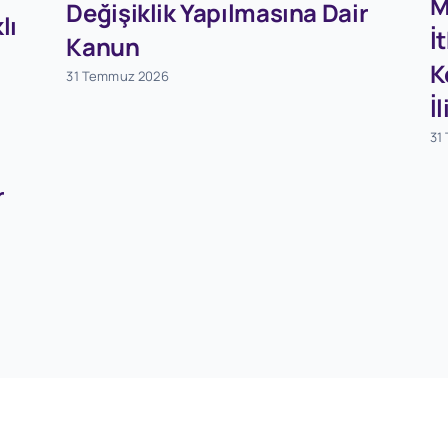
M
Değişiklik Yapılmasına Dair
lı
İ
Kanun
K
31 Temmuz 2026
İ
31
r