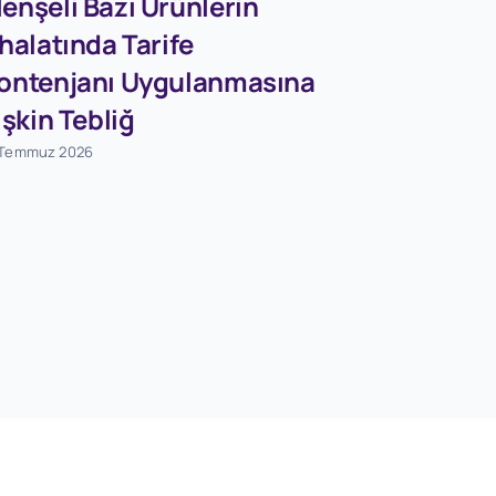
enşeli Bazı Ürünlerin
Firmaları
thalatında Tarife
Dövizleri
ontenjanı Uygulanmasına
Dönüşü
lişkin Tebliğ
Destekle
 Temmuz 2026
Tebliğ (S
Değişikli
Tebliğ (S
1 Ağustos 2026