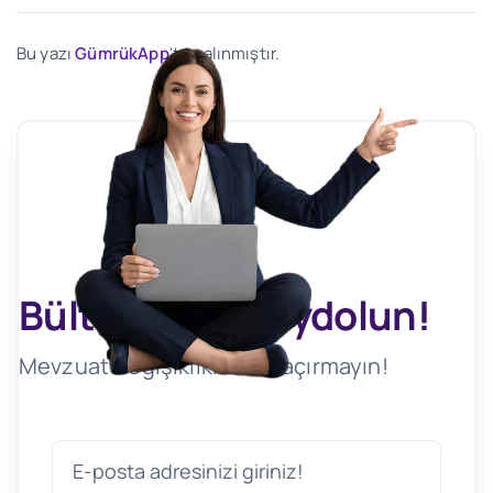
Bu yazı
GümrükApp
'ten alınmıştır.
Bültenimize Kaydolun!
Mevzuat Değişikliklerini Kaçırmayın!