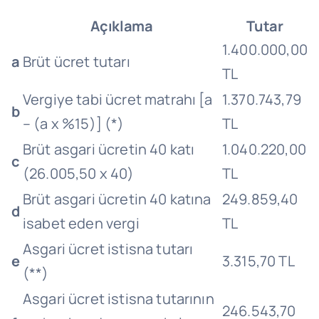
Açıklama
Tutar
1.400.000,00
a
Brüt ücret tutarı
TL
Vergiye tabi ücret matrahı [a
1.370.743,79
b
– (a x %15)] (*)
TL
Brüt asgari ücretin 40 katı
1.040.220,00
c
(26.005,50 x 40)
TL
Brüt asgari ücretin 40 katına
249.859,40
d
isabet eden vergi
TL
Asgari ücret istisna tutarı
e
3.315,70 TL
(**)
Asgari ücret istisna tutarının
246.543,70