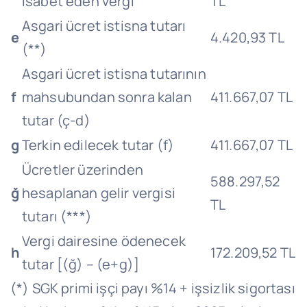
isabet eden vergi
TL
Asgari ücret istisna tutarı
e
4.420,93 TL
(**)
Asgari ücret istisna tutarının
f
mahsubundan sonra kalan
411.667,07 TL
tutar (ç-d)
g
Terkin edilecek tutar (f)
411.667,07 TL
Ücretler üzerinden
588.297,52
ğ
hesaplanan gelir vergisi
TL
tutarı (***)
Vergi dairesine ödenecek
h
172.209,52 TL
tutar [(ğ) – (e+g)]
(*) SGK primi işçi payı %14 + işsizlik sigortası