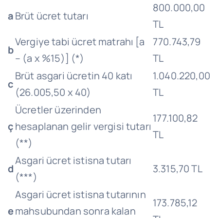
800.000,00
a
Brüt ücret tutarı
TL
Vergiye tabi ücret matrahı [a
770.743,79
b
– (a x %15)] (*)
TL
Brüt asgari ücretin 40 katı
1.040.220,00
c
(26.005,50 x 40)
TL
Ücretler üzerinden
177.100,82
ç
hesaplanan gelir vergisi tutarı
TL
(**)
Asgari ücret istisna tutarı
d
3.315,70 TL
(***)
Asgari ücret istisna tutarının
173.785,12
e
mahsubundan sonra kalan