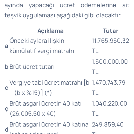
ayında yapacağı ücret ödemelerine ait
teşvik uygulaması aşağıdaki gibi olacaktır.
Açıklama
Tutar
Önceki aylara ilişkin
11.765.950,32
a
kümülatif vergi matrahı
TL
1.500.000,00
b
Brüt ücret tutarı
TL
Vergiye tabi ücret matrahı [b
1.470.743,79
c
– (b x %15)] (*)
TL
Brüt asgari ücretin 40 katı
1.040.220,00
ç
(26.005,50 x 40)
TL
Brüt asgari ücretin 40 katına
249.859,40
d