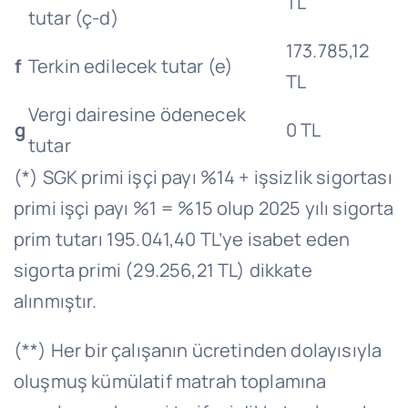
TL
tutar (ç-d)
173.785,12
f
Terkin edilecek tutar (e)
TL
Vergi dairesine ödenecek
g
0 TL
tutar
(*) SGK primi işçi payı %14 + işsizlik sigortası
primi işçi payı %1 = %15 olup 2025 yılı sigorta
prim tutarı 195.041,40 TL’ye isabet eden
sigorta primi (29.256,21 TL) dikkate
alınmıştır.
(**) Her bir çalışanın ücretinden dolayısıyla
oluşmuş kümülatif matrah toplamına