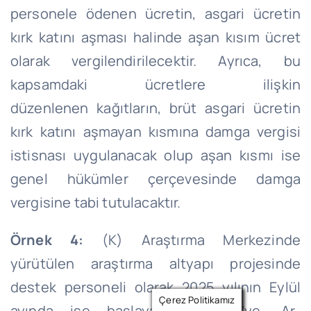
personele ödenen ücretin, asgari ücretin
kırk katını aşması halinde aşan kısım ücret
olarak vergilendirilecektir. Ayrıca, bu
kapsamdaki ücretlere ilişkin
düzenlenen
kağıtların
, brüt asgari ücretin
kırk katını aşmayan kısmına damga vergisi
istisnası uygulanacak olup aşan kısmı ise
genel hükümler çerçevesinde damga
vergisine tabi tutulacaktır.
Örnek 4:
(K) Araştırma Merkezinde
yürütülen araştırma altyapı projesinde
destek personeli olarak 2025 yılının Eylül
Çerez Politikamız
ayında işe başlayan Bay (L)’ye, Ar-