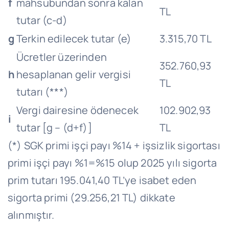
f
mahsubundan sonra kalan
TL
tutar (c-d)
g
Terkin edilecek tutar (e)
3.315,70 TL
Ücretler üzerinden
352.760,93
h
hesaplanan gelir vergisi
TL
tutarı (***)
Vergi dairesine ödenecek
102.902,93
i
tutar [g – (d+f)]
TL
(*) SGK primi işçi payı %14 + işsizlik sigortası
primi işçi payı %1=%15 olup 2025 yılı sigorta
prim tutarı 195.041,40 TL’ye isabet eden
sigorta primi (29.256,21 TL) dikkate
alınmıştır.