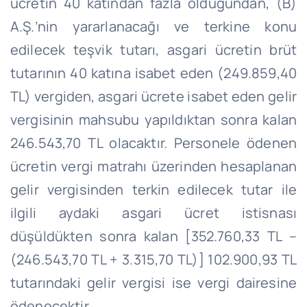
ücretin 40 katından fazla olduğundan, (B)
A.Ş.’
nin
yararlanacağı ve terkine konu
edilecek teşvik tutarı, asgari ücretin brüt
tutarının 40 katına isabet eden (249.859,40
TL) vergiden, asgari ücrete isabet eden gelir
vergisinin mahsubu yapıldıktan sonra kalan
246.543,70 TL olacaktır.
Personele ödenen
ücretin vergi matrahı üzerinden hesaplanan
gelir vergisinden terkin edilecek tutar ile
ilgili aydaki asgari ücret istisnası
düşüldükten sonra kalan [352.760,33 TL –
(246.543,70 TL + 3.315,70 TL)] 102.900,93 TL
tutarındaki gelir vergisi ise vergi dairesine
ödenecektir.