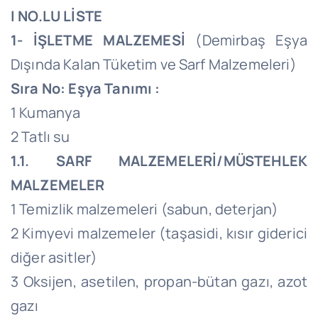
I NO.LU LİSTE
1- İŞLETME MALZEMESİ
(Demirbaş Eşya
Dışında Kalan Tüketim ve Sarf Malzemeleri)
Sıra No: Eşya Tanımı :
1 Kumanya
2 Tatlı su
1.1. SARF MALZEMELERİ/MÜSTEHLEK
MALZEMELER
1 Temizlik malzemeleri (sabun, deterjan)
2 Kimyevi malzemeler (taşasidi, kısır giderici
diğer asitler)
3 Oksijen, asetilen, propan-bütan gazı, azot
gazı