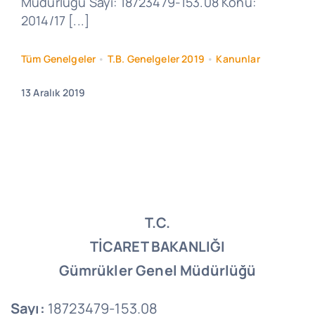
Müdürlüğü Sayı: 18723479-153.08 Konu:
2014/17 [...]
Tüm Genelgeler
•
T.B. Genelgeler 2019
•
Kanunlar
13 Aralık 2019
T.C.
TİCARET BAKANLIĞI
Gümrükler Genel Müdürlüğü
Sayı:
18723479-153.08