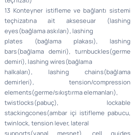
teçhizatı)
13 Konteyner istifleme ve bağlantı sistemi
teçhizatına ait akseseuar (lashing
eyes(bağlama askıları), lashing
plates (bağlama plakası), lashing
bars(bağlama demiri), turnbuckles(germe
demiri), lashing wires(bağlama
halkaları), lashing chains(bağlama
demirleri), tension/compression
elements(germe/sıkıştırma elemanları),
twistlocks(pabuç), lockable
stackingcones(ambar içi istifleme pabucu,
twinlock, tension lever, lateral
supports(yanal mesnet), cell guides