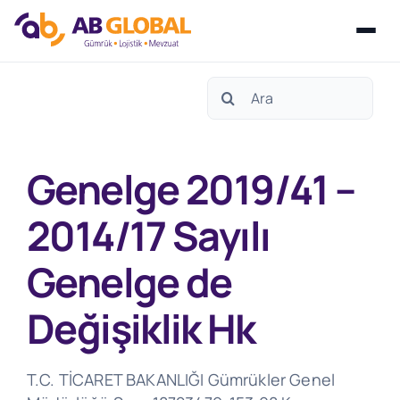
Skip
Search
to
for:
content
Genelge 2019/41 –
2014/17 Sayılı
Genelge de
Değişiklik Hk
T.C. TİCARET BAKANLIĞI Gümrükler Genel