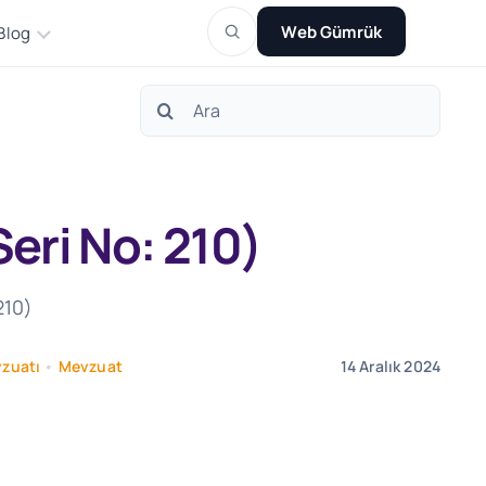
Web Gümrük
Blog
Search
for:
eri No: 210)
210)
vzuatı
•
Mevzuat
14 Aralık 2024