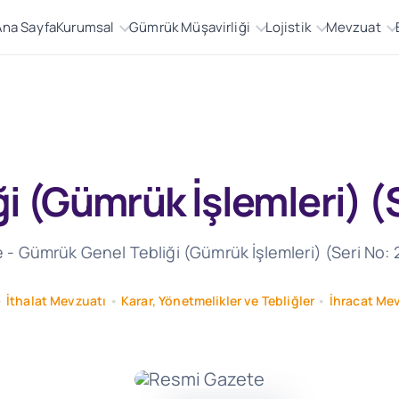
Ana Sayfa
Kurumsal
Gümrük Müşavirliği
Lojistik
Mevzuat
 (Gümrük İşlemleri) (S
te - Gümrük Genel Tebliği (Gümrük İşlemleri) (Seri No: 
•
İthalat Mevzuatı
•
Karar, Yönetmelikler ve Tebliğler
•
İhracat Me