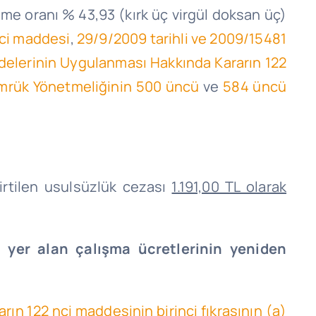
eme oranı % 43,93 (kırk üç virgül doksan üç)
ci maddesi
,
29/9/2009 tarihli ve 2009/15481
ddelerinin Uygulanması Hakkında Kararın 122
ümrük Yönetmeliğinin 500 üncü
ve
584 üncü
irtilen usulsüzlük cezası
1.191,00 TL olarak
yer alan çalışma ücretlerinin yeniden
arın 122
nci
maddesinin birinci fıkrasının (a)