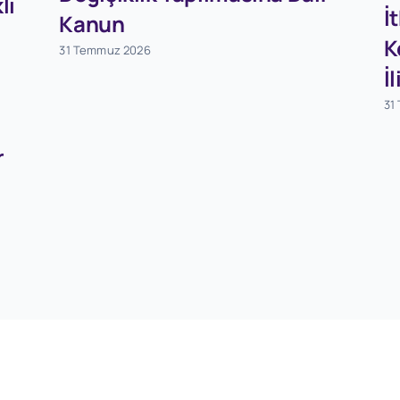
lı
İ
Kanun
K
31 Temmuz 2026
İ
31
r