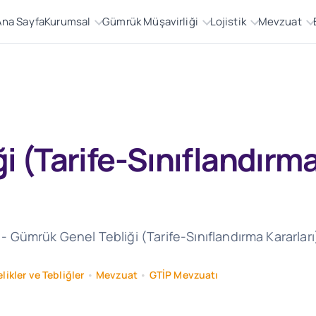
Ana Sayfa
Kurumsal
Gümrük Müşavirliği
Lojistik
Mevzuat
 (Tarife-Sınıflandırma 
e - Gümrük Genel Tebliği (Tarife-Sınıflandırma Kararlar
likler ve Tebliğler
•
Mevzuat
•
GTİP Mevzuatı