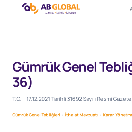
Skip
to
content
Gümrük Genel Tebliği
36)
T.C. - 17.12.2021 Tarihli 31692 Sayılı Resmi Gazet
Gümrük Genel Tebliğleri
•
İthalat Mevzuatı
•
Karar, Yönetme