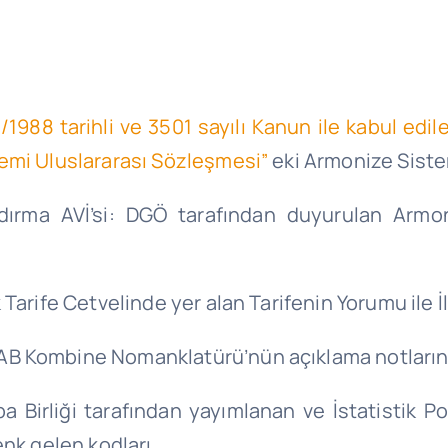
988 tarihli ve 3501 sayılı Kanun ile kabul edil
temi Uluslararası Sözleşmesi”
eki Armonize Sist
ırma AVİ’si: DGÖ tarafından duyurulan Armo
arife Cetvelinde yer alan Tarifenin Yorumu ile İlg
AB Kombine Nomanklatürü’nün açıklama notların
 Birliği tarafından yayımlanan ve İstatistik P
nk gelen kodları,