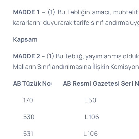
MADDE 1 –
(1) Bu Tebliğin amacı, muhtelif
kararlarını duyurarak tarife sınıflandırma u
Kapsam
MADDE 2 –
(1) Bu Tebliğ, yayımlanmış oldukl
Malların Sınıflandırılmasına İlişkin Komisyon
AB Tüzük No: AB Resmi Gazetesi Seri 
170 L 50 15/2
530 L 106 26/3
531 L 106 26/3