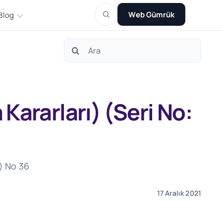
Web Gümrük
Blog
Search
for:
Kararları) (Seri No:
ı) No 36
17 Aralık 2021