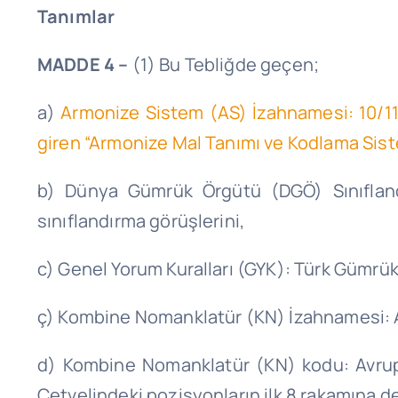
Tanımlar
MADDE 4 –
(1) Bu Tebliğde geçen;
a)
Armonize Sistem (AS) İzahnamesi: 10/11/1
giren “Armonize Mal Tanımı ve Kodlama Sis
b) Dünya Gümrük Örgütü (DGÖ) Sınıfland
sınıflandırma görüşlerini,
c) Genel Yorum Kuralları (GYK): Türk Gümrük T
ç) Kombine Nomanklatür (KN) İzahnamesi: 
d) Kombine Nomanklatür (KN) kodu: Avrupa
Cetvelindeki pozisyonların ilk 8 rakamına de