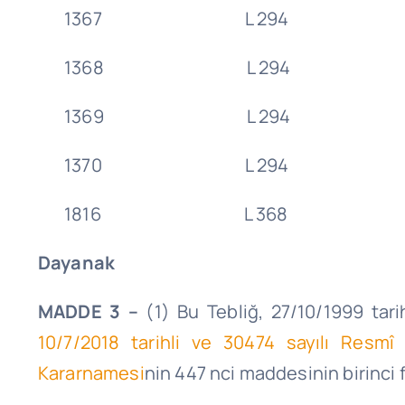
1367 L 294 17/8
1368 L 294 17/8
1369 L 294 17/8
1370 L 294 17/8
1816 L 368 18/1
Dayanak
MADDE 3 –
(1) Bu Tebliğ, 27/10/1999 tari
10/7/2018 tarihli ve 30474 sayılı Resmî
Kararnamesi
nin 447 nci maddesinin birinci 