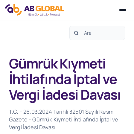
Skip
Search
to
for:
content
Gümrük Kıymeti
İhtilafında İptal ve
Vergi İadesi Davası
T.C. - 26.03.2024 Tarihli 32501 Sayılı Resmi
Gazete - Gümrük Kıymeti İhtilafında İptal ve
Vergi İadesi Davası