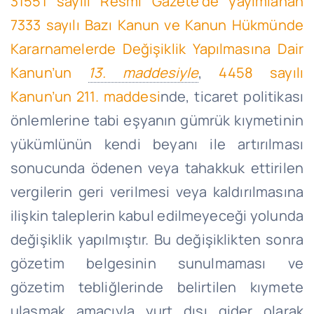
31551 sayılı Resmî Gazete’de yayımlanan
7333 sayılı Bazı Kanun ve Kanun Hükmünde
Kararnamelerde Değişiklik Yapılmasına Dair
Kanun’un
13. maddesiyle
,
4458 sayılı
Kanun’un 211. maddesi
nde, ticaret politikası
önlemlerine tabi eşyanın gümrük kıymetinin
yükümlünün kendi beyanı ile artırılması
sonucunda ödenen veya tahakkuk ettirilen
vergilerin geri verilmesi veya kaldırılmasına
ilişkin taleplerin kabul edilmeyeceği yolunda
değişiklik yapılmıştır. Bu değişiklikten sonra
gözetim belgesinin sunulmaması ve
gözetim tebliğlerinde belirtilen kıymete
ulaşmak amacıyla yurt dışı gider olarak