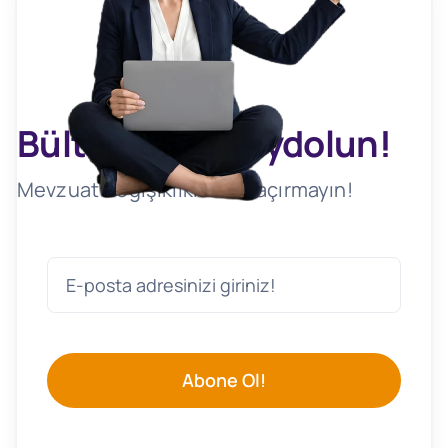
Bültenimize Kaydolun!
Mevzuat Değişikliklerini Kaçırmayın!
Abone Ol!