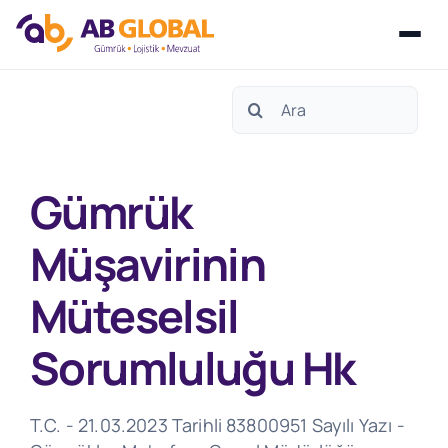
Skip
Search
to
for:
content
Gümrük
Müşavirinin
Müteselsil
Sorumluluğu Hk
T.C. - 21.03.2023 Tarihli 83800951 Sayılı Yazı -