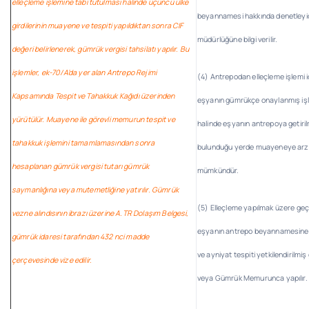
elleçleme işlemine tabi tutulması halinde üçüncü ülke
beyannamesi hakkında denetleyi
girdilerinin muayene ve tespiti yapıldıktan sonra CIF
müdürlüğüne bilgi verilir.
değeri belirlenerek, gümrük vergisi tahsilatı yapılır. Bu
işlemler, ek-70/A’da yer alan Antrepo Rejimi
(4) Antrepodan elleçleme işlemi i
Kapsamında Tespit ve Tahakkuk Kağıdı üzerinden
eşyanın gümrükçe onaylanmış işl
yürütülür. Muayene ile görevli memurun tespit ve
halinde eşyanın antrepoya getiri
tahakkuk işlemini tamamlamasından sonra
bulunduğu yerde muayeneye arz 
hesaplanan gümrük vergisi tutarı gümrük
mümkündür.
saymanlığına veya mutemetliğine yatırılır. Gümrük
(5) Elleçleme yapılmak üzere geçic
vezne alındısının ibrazı üzerine A.TR Dolaşım Belgesi,
eşyanın antrepo beyannamesine 
gümrük idaresi tarafından 432 nci madde
ve ayniyat tespiti yetkilendirilmi
çerçevesinde vize edilir.
veya Gümrük Memurunca yapılır.