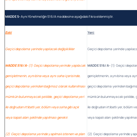
MADDE 5-
Aynı Yönetmeliğin 516/A maddesine aşağıdaki fıkra eklenmiştir.
Eski
Yeni
Geçici depolama yerinde yapılacak değişiklikler
Geçici depolama yerinde yapılacak
MADDE 516/A-
(1) Geçici depolama yerinde yapılacak
MADDE 516/A-
(1) Geçici depola
genişletmenin, aynı bina veya aynı saha içerisinde,
genişletmenin, aynı bina veya ayn
geçici depolama yerinden bağımsız olarak kullanılması
geçici depolama yerinden bağımsı
mümkün bulunmayacak şekilde, geçici depolama yeri
mümkün bulunmayacak şekilde, g
ile doğrudan irtibatlı yer, bölüm veya saha gibi açık
ile doğrudan irtibatlı yer, bölüm v
veya kapalı alan şeklinde yapılması gerekir.
veya kapalı alan şeklinde yapılmas
(2) Geçici depolama yerinde yapılmak istenen ve plan
(2) Geçici depolama yerinde yapı