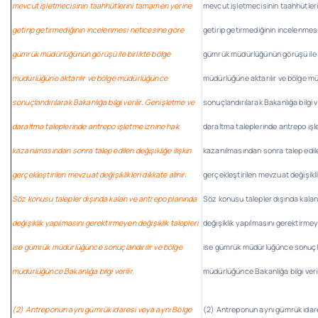
mevcut işletmecisinin taahhütlerini tamamen yerine
mevcut işletmecisinin taahhütler
getirip getirmediğinin incelenmesi neticesine göre
getirip getirmediğinin incelenmes
gümrük müdürlüğünün görüşü ile birlikte bölge
gümrük müdürlüğünün görüşü ile b
müdürlüğüne aktarılır ve bölge müdürlüğünce
müdürlüğüne aktarılır ve bölge 
sonuçlandırılarak Bakanlığa bilgi verilir. Genişletme ve
sonuçlandırılarak Bakanlığa bilgi v
daraltma taleplerinde antrepo işletme iznine hak
daraltma taleplerinde antrepo işl
kazanılmasından sonra talep edilen değişikliğe ilişkin
kazanılmasından sonra talep edilen
gerçekleştirilen mevzuat değişiklikleri dikkate alınır.
gerçekleştirilen mevzuat değişiklikl
Söz konusu talepler dışında kalan ve antrepo planında
Söz konusu talepler dışında kala
değişiklik yapılmasını gerektirmeyen değişiklik talepleri
değişiklik yapılmasını gerektirmeye
ise gümrük müdürlüğünce sonuçlandırılır ve bölge
ise gümrük müdürlüğünce sonuçlan
müdürlüğünce Bakanlığa bilgi verilir.
müdürlüğünce Bakanlığa bilgi veril
(2) Antreponun aynı gümrük idaresi veya aynı Bölge
(2) Antreponun aynı gümrük idare