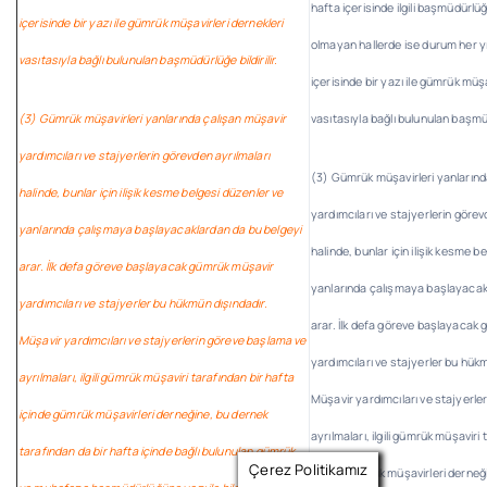
hafta içerisinde ilgili başmüdürlüğe
içerisinde bir yazı ile gümrük müşavirleri dernekleri
olmayan hallerde ise durum her yılı
vasıtasıyla bağlı bulunulan başmüdürlüğe bildirilir.
içerisinde bir yazı ile gümrük müşa
(3) Gümrük müşavirleri yanlarında çalışan müşavir
vasıtasıyla bağlı bulunulan başmüdü
yardımcıları ve stajyerlerin görevden ayrılmaları
(3) Gümrük müşavirleri yanlarınd
halinde, bunlar için ilişik kesme belgesi düzenler ve
yardımcıları ve stajyerlerin görev
yanlarında çalışmaya başlayacaklardan da bu belgeyi
halinde, bunlar için ilişik kesme b
arar. İlk defa göreve başlayacak gümrük müşavir
yanlarında çalışmaya başlayacak
yardımcıları ve stajyerler bu hükmün dışındadır.
arar. İlk defa göreve başlayacak
Müşavir yardımcıları ve stajyerlerin göreve başlama ve
yardımcıları ve stajyerler bu hükm
ayrılmaları, ilgili gümrük müşaviri tarafından bir hafta
Müşavir yardımcıları ve stajyerle
içinde gümrük müşavirleri derneğine, bu dernek
ayrılmaları, ilgili gümrük müşaviri
tarafından da bir hafta içinde bağlı bulunulan gümrük
Çerez Politikamız
içinde gümrük müşavirleri derneğ