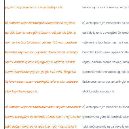
yapılan giriş sıra numarası ve tarihi yazılır.
yapılan giriş sıra numarası ve tarihi
b) Antrepo rejimine tabi olarak depolanan eşyanın,
b) Antrepo rejimine tabi olarak 
dahilde işleme veya gümrük kontrolü altında işleme
dahilde işleme veya gümrük kontr
rejimlerine tabi tutulması halinde, 166 ıncı maddede
rejimlerine tabi tutulması halind
belirtilen kayıt usulü uygulanır. Bu durumda, antrepo
belirtilen kayıt usulü uygulanır. 
rejimi, dahilde işleme veya gümrük kontrolü altında
rejimi, dahilde işleme veya gümrü
işleme kayıtlarına yapılan girişle ibra edilir. Bu girişe
işleme kayıtlarına yapılan girişle ib
ilişkin sıra numarası ve tarih gibi referanslar antrepo
ilişkin sıra numarası ve tarih gibi
stok kayıtlarına geçirilir.
stok kayıtlarına geçirilir.
c) Antrepo rejimine tabi tutulmadan depolanan dahilde
c) Antrepo rejimine tabi tutulma
işleme veya gümrük kontrolü altında işleme rejimlerine
işleme veya gümrük kontrolü altın
tabi, değişmemiş eşya veya işlem görmüş ürünlerin
tabi, değişmemiş eşya veya işle