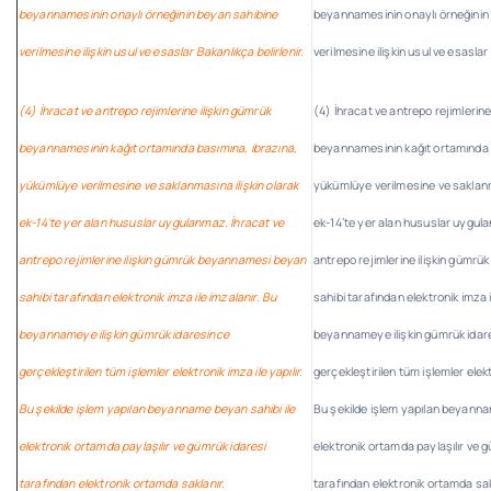
beyannamesinin onaylı örneğinin beyan sahibine
beyannamesinin onaylı örneğinin
verilmesine ilişkin usul ve esaslar Bakanlıkça belirlenir.
verilmesine ilişkin usul ve esaslar 
(4) İhracat ve antrepo rejimlerine ilişkin gümrük
(4) İhracat ve antrepo rejimlerine
beyannamesinin kağıt ortamında basımına, ibrazına,
beyannamesinin kağıt ortamında 
yükümlüye verilmesine ve saklanmasına ilişkin olarak
yükümlüye verilmesine ve saklanm
ek-14’te yer alan hususlar uygulanmaz. İhracat ve
ek-14’te yer alan hususlar uygul
antrepo rejimlerine ilişkin gümrük beyannamesi beyan
antrepo rejimlerine ilişkin gümr
sahibi tarafından elektronik imza ile imzalanır. Bu
sahibi tarafından elektronik imza i
beyannameye ilişkin gümrük idaresince
beyannameye ilişkin gümrük idar
gerçekleştirilen tüm işlemler elektronik imza ile yapılır.
gerçekleştirilen tüm işlemler elektr
Bu şekilde işlem yapılan beyanname beyan sahibi ile
Bu şekilde işlem yapılan beyanna
elektronik ortamda paylaşılır ve gümrük idaresi
elektronik ortamda paylaşılır ve 
tarafından elektronik ortamda saklanır.
tarafından elektronik ortamda sak