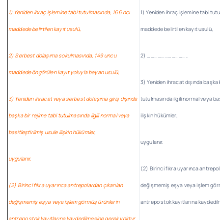
1) Yeniden ihraç işlemine tabi tutulmasında, 166 ncı
1) Yeniden ihraç işlemine tabi tut
maddede belirtilen kayıt usulü,
maddede belirtilen kayıt usulü,
2) Serbest dolaşıma sokulmasında, 149 uncu
2) ……………………………..
maddede öngörülen kayıt yoluyla beyan usulü,
3) Yeniden ihracat dışında başka b
3) Yeniden ihracat veya serbest dolaşıma giriş dışında
tutulmasında ilgili normal veya bas
başka bir rejime tabi tutulmasında ilgili normal veya
ilişkin hükümler,
basitleştirilmiş usule ilişkin hükümler,
uygulanır.
uygulanır.
(2) Birinci fıkra uyarınca antrepo
(2) Birinci fıkra uyarınca antrepolardan çıkarılan
değişmemiş eşya veya işlem gör
değişmemiş eşya veya işlem görmüş ürünlerin
antrepo stok kayıtlarına kaydedi
antrepo stok kayıtlarına kaydedilmesine gerek yoktur.