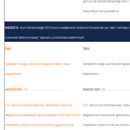
görüşü ile birlikte Bakanlığa ileti
Bakanlıkça sonuçlandırılır.
MADDE 6-
Aynı Yönetmeliğin 523 üncü maddesinin on birinci fıkrasında yer alan “antrepo iz
süresinin bitimine kadar” ibaresi yürürlükten kaldırılmıştır.
Eski
Yeni
Sahibinin isteği üzerine antreponun devri veya
Sahibinin isteği üzerine antrepon
kapatılması
kapatılması
MADDE 523-
(1) …………………………………………
MADDE 523-
(1) ………………………………
(11) Devrin şirket birleşmesi, bölünmesi veya tür
(11) Devrin şirket birleşmesi, böl
değiştirmesi nedeniyle gerçekleşmesi halinde 518 inci
değiştirmesi nedeniyle gerçekleşm
maddenin sekizinci fıkrası hükmü uygulanmaz ve
maddenin sekizinci fıkrası hükm