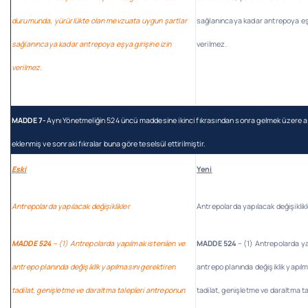
durumunda, yürürlükte olan mevzuata uygun şartlar
sağlanıncaya kadar antrepoya eşy
sağlanıncaya kadar antrepoya eşya girişine izin
verilmez.
verilmez.
MADDE 7-
Aynı Yönetmeliğin 524 üncü maddesine ikinci fıkrasından sonra gelmek üzere aş
eklenmiş ve sonraki fıkralar buna göre teselsül ettirilmiştir.
Eski
Yeni
Antrepolarda yapılacak değişiklikler
Antrepolarda yapılacak değişiklik
MADDE 524
– (1) Antrepolarda yapılmak istenilen ve
MADDE 524
– (1) Antrepolarda ya
antrepo planında değişiklik yapılmasını gerektiren
antrepo planında değişiklik yapılm
tadilat, genişletme ve daraltma talepleri antreponun
tadilat, genişletme ve daraltma t