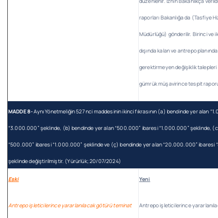
düzenlenir. İznin Bakanlıkça veril
raporları Bakanlığa da (Tasfiye H
Müdürlüğü) gönderilir. Birinci ve i
dışında kalan ve antrepo planında 
gerektirmeyen değişiklik talepleri 
gümrük müşavirince tespit rapo
MADDE 8-
Aynı Yönetmeliğin 527 nci maddesinin ikinci fıkrasının (a) bendinde yer alan “1
“3.000.000” şeklinde, (b) bendinde yer alan “500.000” ibaresi “1.000.000” şeklinde, (c
“500.000” ibaresi “1.000.000” şeklinde ve (ç) bendinde yer alan “20.000.000” ibaresi
şeklinde değiştirilmiştir. (Yürürlük; 20/07/2024)
Eski
Yeni
Antrepo işleticilerince yararlanılacak götürü teminat
Antrepo işleticilerince yararlanı