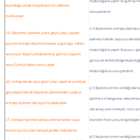
müdürlüğüne yapılır ve gümrük 
bulunduğu yerde muayeneye arz edilmesi
sonuçlandırılır.
mümkündür.
c) Elleçlemenin antrepo dışında y
(5) Elleçleme yapılmak üzere geçici çıkışı yapılan
edilmesi halinde, başvuru denetl
eşyanın antrepo beyannamesine uygunluğu, miktarı
müdürlüğüne yapılır. Başvuru, 
ve ayniyat tespiti yetkilendirilmiş gümrük müşaviri
görüşü ile birlikte Bölge Müdürlüğü
veya Gümrük Memurunca yapılır.
Müdürlüğünce sonuçlandırılır.
(6) Antrepolarda veya geçici çıkış yapılmak suretiyle
ç) Elleçleme izninin verildiği ida
gerçekleştirilecek elleçleme işlemlerinden sadece
işletme izin belgesine; elleçlemeye
antrepo rejimine tabi eşya faydalanabilir
olarak eşyanın mahiyeti, cinsi ve
(7) Antrepo rejimine tabi eşyanın tamamen veya
İstatistik Pozisyonu ile ilgili bilgile
kısmen üçüncü ülke menşeli girdiler kullanılarak
d) Elleçleme izninin verildiği durum