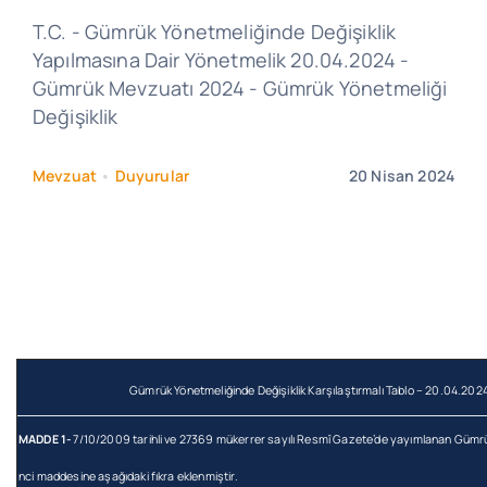
T.C. - Gümrük Yönetmeliğinde Değişiklik
Yapılmasına Dair Yönetmelik 20.04.2024 -
Gümrük Mevzuatı 2024 - Gümrük Yönetmeliği
Değişiklik
Mevzuat
•
Duyurular
20 Nisan 2024
Gümrük Yönetmeliğinde Değişiklik Karşılaştırmalı Tablo – 20.04.202
MADDE 1-
7/10/2009 tarihli ve 27369 mükerrer sayılı Resmî Gazete’de yayımlanan Gümrü
nci maddesine aşağıdaki fıkra eklenmiştir.