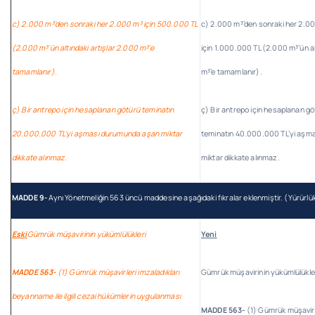
c) 2.000 m³’den sonraki her 2.000 m³ için 500.000 TL
c) 2.000 m³’den sonraki her 2.0
(2.000 m³’ün altındaki artışlar 2.000 m³’e
için 1.000.000 TL (2.000 m³’ün al
tamamlanır).
m³’e tamamlanır).
ç) Bir antrepo için hesaplanan götürü teminatın
ç) Bir antrepo için hesaplanan g
20.000.000 TL’yi aşması durumunda aşan miktar
teminatın 40.000.000 TL’yi aşm
dikkate alınmaz.
miktar dikkate alınmaz.
MADDE 9-
Aynı Yönetmeliğin 563 üncü maddesine aşağıdaki fıkralar eklenmiştir. (Yürürl
Eski
Gümrük müşavirinin yükümlülükleri
Yeni
MADDE 563-
(1) Gümrük müşavirleri imzaladıkları
Gümrük müşavirinin yükümlülükle
beyanname ile ilgili cezai hükümlerin uygulanması
MADDE 563-
(1) Gümrük müşavirle