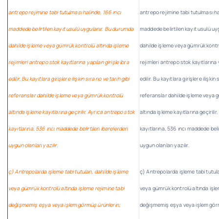
antrepo rejimine tabi tutulması halinde, 166 ıncı
antrepo rejimine tabi tutulması ha
maddede belirtilen kayıt usulü uygulanır. Bu durumda
maddede belirtilen kayıt usulü u
dahilde işleme veya gümrük kontrolü altında işleme
dahilde işleme veya gümrük kontr
rejimleri antrepo stok kayıtlarına yapılan girişle ibra
rejimleri antrepo stok kayıtlarına y
edilir. Bu kayıtlara girişlere ilişkin sıra no ve tarih gibi
edilir. Bu kayıtlara girişlere ilişkin 
referanslar dahilde işleme veya gümrük kontrolü
referanslar dahilde işleme veya 
altında işleme kayıtlarına geçirilir. Ayrıca antrepo stok
altında işleme kayıtlarına geçirili
kayıtlarına, 536 ıncı maddede belirtilen ibarelerden
kayıtlarına, 536 ıncı maddede beli
uygun olanları yazılır.
uygun olanları yazılır.
ç) Antrepolarda işleme tabi tutulan, dahilde işleme
ç) Antrepolarda işleme tabi tutul
veya gümrük kontrolü altında işleme rejimine tabi
veya gümrük kontrolü altında işle
değişmemiş eşya veya işlem görmüş ürünlerin;
değişmemiş eşya veya işlem görm