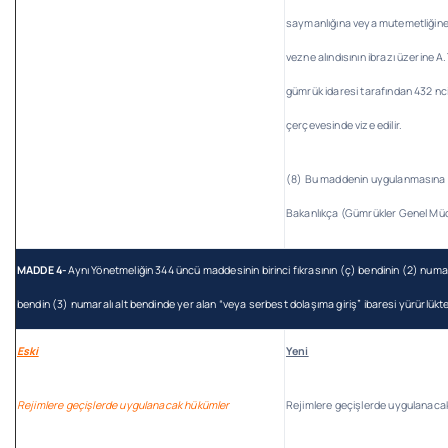
saymanlığına veya mutemetliğine 
vezne alındısının ibrazı üzerine A
gümrük idaresi tarafından 432 n
çerçevesinde vize edilir.
(8) Bu maddenin uygulanmasına il
Bakanlıkça (Gümrükler Genel Müdü
MADDE 4-
Aynı Yönetmeliğin 344 üncü maddesinin birinci fıkrasının (ç) bendinin (2) numaral
bendin (3) numaralı alt bendinde yer alan “veya serbest dolaşıma giriş” ibaresi yürürlükten 
Eski
Yeni
Rejimlere geçişlerde uygulanacak hükümler
Rejimlere geçişlerde uygulanaca