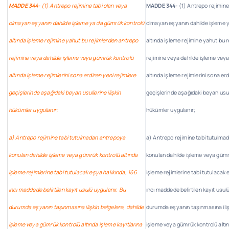
MADDE 344-
(1) Antrepo rejimine tabi olan veya
MADDE 344-
(1) Antrepo rejimine
olmayan eşyanın dahilde işleme ya da gümrük kontrolü
olmayan eşyanın dahilde işleme 
altında işleme rejimine yahut bu rejimlerden antrepo
altında işleme rejimine yahut bu 
rejimine veya dahilde işleme veya gümrük kontrolü
rejimine veya dahilde işleme vey
altında işleme rejimlerini sona erdiren yeni rejimlere
altında işleme rejimlerini sona erd
geçişlerinde aşağıdaki beyan usullerine ilişkin
geçişlerinde aşağıdaki beyan usull
hükümler uygulanır;
hükümler uygulanır;
a) Antrepo rejimine tabi tutulmadan antrepoya
a) Antrepo rejimine tabi tutulm
konulan dahilde işleme veya gümrük kontrolü altında
konulan dahilde işleme veya gümr
işleme rejimlerine tabi tutulacak eşya hakkında, 166
işleme rejimlerine tabi tutulacak
ıncı maddede belirtilen kayıt usulü uygulanır. Bu
ıncı maddede belirtilen kayıt usul
durumda eşyanın taşınmasına ilişkin belgelere, dahilde
durumda eşyanın taşınmasına ilişk
işleme veya gümrük kontrolü altında işleme kayıtlarına
işleme veya gümrük kontrolü altın