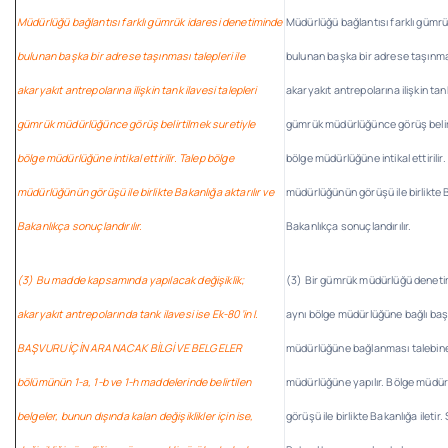
Müdürlüğü bağlantısı farklı gümrük idaresi denetiminde
Müdürlüğü bağlantısı farklı gümr
bulunan başka bir adrese taşınması talepleri ile
bulunan başka bir adrese taşınması
akaryakıt antrepolarına ilişkin tank ilavesi talepleri
akaryakıt antrepolarına ilişkin tank
gümrük müdürlüğünce görüş belirtilmek suretiyle
gümrük müdürlüğünce görüş belir
bölge müdürlüğüne intikal ettirilir. Talep bölge
bölge müdürlüğüne intikal ettirilir
müdürlüğünün görüşü ile birlikte Bakanlığa aktarılır ve
müdürlüğünün görüşü ile birlikte B
Bakanlıkça sonuçlandırılır.
Bakanlıkça sonuçlandırılır.
(3) Bu madde kapsamında yapılacak değişiklik;
(3) Bir gümrük müdürlüğü deneti
akaryakıt antrepolarında tank ilavesi ise Ek-80’in I.
aynı bölge müdürlüğüne bağlı baş
BAŞVURU İÇİN ARANACAK BİLGİ VE BELGELER
müdürlüğüne bağlanması talebine 
bölümünün 1-a, 1-b ve 1-h maddelerinde belirtilen
müdürlüğüne yapılır. Bölge müdü
belgeler, bunun dışında kalan değişiklikler için ise,
görüşü ile birlikte Bakanlığa ileti