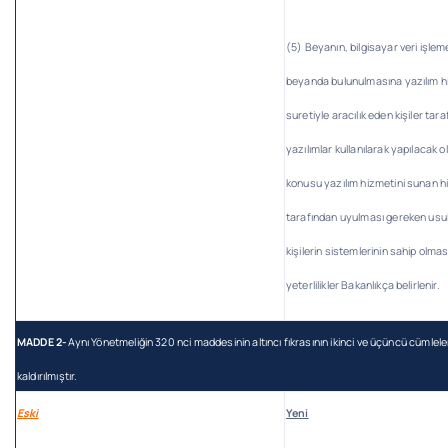
(5) Beyanın, bilgisayar veri işlem
beyanda bulunulmasına yazılım 
suretiyle aracılık eden kişiler ta
yazılımlar kullanılarak yapılacak 
konusu yazılım hizmetini sunan h
tarafından uyulması gereken usul 
kişilerin sistemlerinin sahip olma
yeterlilikler Bakanlıkça belirlenir.
MADDE 2-
Aynı Yönetmeliğin 320 nci maddesinin altıncı fıkrasının ikinci ve üçüncü cümlele
kaldırılmıştır.
Eski
Yeni