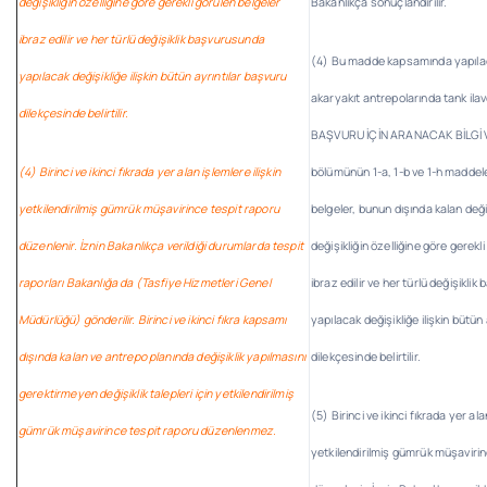
değişikliğin özelliğine göre gerekli görülen belgeler
Bakanlıkça sonuçlandırılır.
ibraz edilir ve her türlü değişiklik başvurusunda
(4) Bu madde kapsamında yapılaca
yapılacak değişikliğe ilişkin bütün ayrıntılar başvuru
akaryakıt antrepolarında tank ilave
dilekçesinde belirtilir.
BAŞVURU İÇİN ARANACAK BİLGİ 
(4) Birinci ve ikinci fıkrada yer alan işlemlere ilişkin
bölümünün 1-a, 1-b ve 1-h maddele
yetkilendirilmiş gümrük müşavirince tespit raporu
belgeler, bunun dışında kalan değişi
düzenlenir. İznin Bakanlıkça verildiği durumlarda tespit
değişikliğin özelliğine göre gerekl
raporları Bakanlığa da (Tasfiye Hizmetleri Genel
ibraz edilir ve her türlü değişikli
Müdürlüğü) gönderilir. Birinci ve ikinci fıkra kapsamı
yapılacak değişikliğe ilişkin bütün
dışında kalan ve antrepo planında değişiklik yapılmasını
dilekçesinde belirtilir.
gerektirmeyen değişiklik talepleri için yetkilendirilmiş
(5) Birinci ve ikinci fıkrada yer ala
gümrük müşavirince tespit raporu düzenlenmez.
yetkilendirilmiş gümrük müşavirin