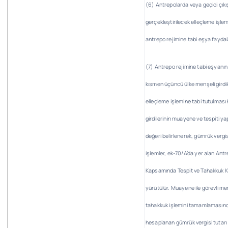
(6) Antrepolarda veya geçici çıkı
gerçekleştirilecek elleçleme işl
antrepo rejimine tabi eşya faydal
(7) Antrepo rejimine tabi eşyan
kısmen üçüncü ülke menşeli girdile
elleçleme işlemine tabi tutulması
girdilerinin muayene ve tespiti ya
değeri belirlenerek, gümrük vergisi
işlemler, ek-70/A’da yer alan Ant
Kapsamında Tespit ve Tahakkuk K
yürütülür. Muayene ile görevli m
tahakkuk işlemini tamamlamasın
hesaplanan gümrük vergisi tutar