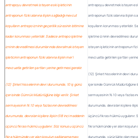
antrepoyu devretmek isteyen eski işleticinin
antrepoyu devretmek isteyen eski 
antreponun fiziki alanına ilişkin sağladığı mevcut
antreponun fiziki alanına ilişkin 
koşulların antrepo izninin geçerlilik süresinin bitimine
koşulların korunması yeterlidir. 
kadar korunması yeterlidir. Sadece antrepo işletme
işletme izninin devredilmesi dur
izninin devredilmesi durumlarında devralmak isteyen
isteyen işleticinin antreponun fizik
işleticinin antreponun fiziki alanına ilişkin mer’i
mevzuatla getirilen şartları yerin
mevzuatla getirilen şartları yerine getirmesi gerekir.
(12) Şirket hisselerinin devri du
(12) Şirket hisselerinin devri durumunda, 10 iş günü
içerisinde Gümrük Müdürlüğüne bilg
içerisinde Gümrük Müdürlüğüne bilgi verilir. Şirket
sermayesinin % 10 veya fazlasını
sermayesinin % 10 veya fazlasının devredilmesi
durumunda, devralan kişilere ilişk
durumunda, devralan kişilere ilişkin 518 inci maddenin
üçüncü fıkrası hükmü uygulanır.
üçüncü fıkrası hükmü uygulanır. Söz konusu üçüncü
fıkra hükmünde yer alan koşulu
fıkra hükmünde yer alan koşulun sağlanamaması
durumunda, yürürlükte olan mevz