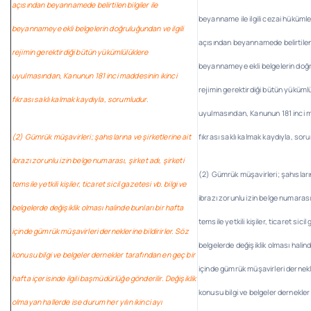
açısından beyannamede belirtilen bilgiler ile
beyanname ile ilgili cezai hüküml
beyannameye ekli belgelerin doğruluğundan ve ilgili
açısından beyannamede belirtilen b
rejimin gerektirdiği bütün yükümlülüklere
beyannameye ekli belgelerin doğru
uyulmasından, Kanunun 181 inci maddesinin ikinci
rejimin gerektirdiği bütün yüküml
fıkrası saklı kalmak kaydıyla, sorumludur.
uyulmasından, Kanunun 181 inci m
(2) Gümrük müşavirleri; şahıslarına ve şirketlerine ait
fıkrası saklı kalmak kaydıyla, sor
ibrazı zorunlu izin belge numarası, şirket adı, şirketi
(2) Gümrük müşavirleri; şahısların
temsile yetkili kişiler, ticaret sicil gazetesi vb. bilgi ve
ibrazı zorunlu izin belge numarası,
belgelerde değişiklik olması halinde bunları bir hafta
temsile yetkili kişiler, ticaret sicil
içinde gümrük müşavirleri derneklerine bildirirler. Söz
belgelerde değişiklik olması halind
konusu bilgi ve belgeler dernekler tarafından en geç bir
içinde gümrük müşavirleri dernekle
hafta içerisinde ilgili başmüdürlüğe gönderilir. Değişiklik
konusu bilgi ve belgeler dernekler
olmayan hallerde ise durum her yılın ikinci ayı