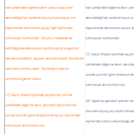
hak sahibinden diğerine devri yalnızca eşyanın
hak sahibinden diğerine devri yal
devredildiği hak sahibinin kayıt yoluyla beyan izni
devredildiği hak sahibinin kayıt yo
kapsamında devrolunan eşyayı ilgili rejime tabi
kapsamında devrolunan eşyayı ilgi
tutmasıyla mümkündür. 149 uncu maddede de
tutmasıyla mümkündür.
belirtildiği şekilde eşyanın kayıtlara girişi ve gümrük
(7) Geçici ithalat rejiminde eşyanı
idarelerine bildirim, eşyanın devralan kişinin tesislerine
sahibinden diğerine devri, devrala
ulaşması üzerine yapılır. Tamamlayıcı beyan
usulde yazılı bir gümrük beyanı il
verilmesine gerek yoktur.
tutmasıyla da mümkün olur.
(7) Geçici ithalat rejiminde eşyanın bir izin hak
(8) Yapılması gereken işlemler ek-5
sahibinden diğerine devri, devralan kişinin normal
Devralan kişi eşyayı teslim almak
usulde yazılı bir gümrük beyanı ile eşyayı rejime tabi
rejime tabi tutma yükümlülüğü altı
tutmasıyla da mümkün olur.