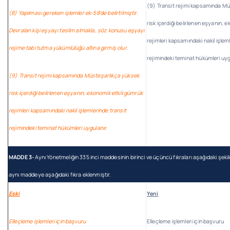
(9) Transit rejimi kapsamında M
(8) Yapılması gereken işlemler ek-58’de belirtilmiştir.
risk içerdiği belirlenen eşyanın, 
Devralan kişi eşyayı teslim almakla, söz konusu eşyayı
rejimleri kapsamındaki nakil işlem
rejime tabi tutma yükümlülüğü altına girmiş olur.
rejimindeki teminat hükümleri uyg
(9) Transit rejimi kapsamında Müsteşarlıkça yüksek
risk içerdiği belirlenen eşyanın, ekonomik etkili gümrük
rejimleri kapsamındaki nakil işlemlerinde transit
rejimindeki teminat hükümleri uygulanır.
MADDE 3-
Aynı Yönetmeliğin 335 inci maddesinin birinci ve üçüncü fıkraları aşağıdaki şekil
aynı maddeye aşağıdaki fıkra eklenmiştir.
Eski
Yeni
Elleçleme işlemleri için başvuru
Elleçleme işlemleri için başvuru