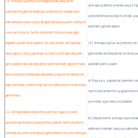
(3) Antrepo işletme izin belgesinde elleçleme
antrepo işletme izninde veya E ti
işlemlerinin gösterildiği durumlarda izin belgesine;
yararlanılmasına ilişkin izinde, y
elleçlemeye konu eşya ile ilgili olarak eşyanın mahiyeti,
işlemleri gösterilebilir.
cinsi ve Gümrük Tarife İstatistik Pozisyonu ile ilgili
bilgileri içeren liste eklenir. Bu durumda, antrepoda
(3) Antrepo açma ve işletme izin
veya geçici çıkış yapılmak suretiyle antrepo dışında
gösterilecek elleçleme izni başvu
gerçekleştirilecek elleçleme işlemlerinde; ilgili antrepo
şekilde işlem yapılır:
beyannamesi hakkında denetleyici gümrük idaresine
a) Başvuru, yapılacak işlemleri 
bilgi verilmesi yeterli olup ayrıca elleçleme izni alınması
rejimi hükümlerinin uygulanması i
gerekmez.
ayrıntıları içermek zorundadır.
(4) Antrepodan elleçleme işlemi için geçici çıkan
b) Elleçlemenin antrepo içerisind
eşyanın gümrükçe onaylanmış işleme tabi tutulması
edilmesi halinde, başvuru denetl
halinde eşyanın antrepoya getirilmesi zorunlu olmayıp