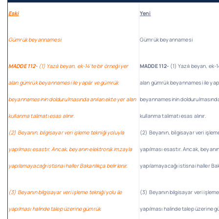
Eski
Yeni
Gümrük beyannamesi
Gümrük beyannamesi
MADDE 112-
(1) Yazılı beyan, ek-14’te bir örneği yer
MADDE 112-
(1) Yazılı beyan, ek-1
alan gümrük beyannamesi ile yapılır ve gümrük
alan gümrük beyannamesi ile yapı
beyannamesinin doldurulmasında anılan ekte yer alan
beyannamesinin doldurulmasında 
kullanma talimatı esas alınır.
kullanma talimatı esas alınır.
(2) Beyanın, bilgisayar veri işleme tekniği yoluyla
(2) Beyanın, bilgisayar veri işlem
yapılması esastır. Ancak, beyanın elektronik imzayla
yapılması esastır. Ancak, beyanın
yapılamayacağı istisnai haller Bakanlıkça belirlenir.
yapılamayacağı istisnai haller Baka
(3) Beyanın bilgisayar veri işleme tekniği yolu ile
(3) Beyanın bilgisayar veri işleme 
yapılması halinde talep üzerine gümrük
yapılması halinde talep üzerine 