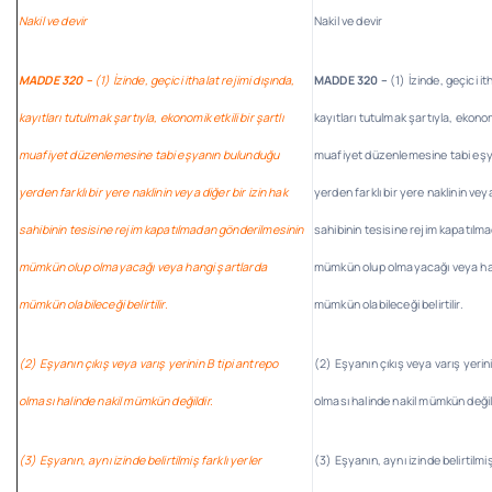
Nakil ve devir
Nakil ve devir
MADDE 320 –
(1) İzinde, geçici ithalat rejimi dışında,
MADDE 320 –
(1) İzinde, geçici it
kayıtları tutulmak şartıyla, ekonomik etkili bir şartlı
kayıtları tutulmak şartıyla, ekonomik
muafiyet düzenlemesine tabi eşyanın bulunduğu
muafiyet düzenlemesine tabi eş
yerden farklı bir yere naklinin veya diğer bir izin hak
yerden farklı bir yere naklinin veya
sahibinin tesisine rejim kapatılmadan gönderilmesinin
sahibinin tesisine rejim kapatılm
mümkün olup olmayacağı veya hangi şartlarda
mümkün olup olmayacağı veya ha
mümkün olabileceği belirtilir.
mümkün olabileceği belirtilir.
(2) Eşyanın çıkış veya varış yerinin B tipi antrepo
(2) Eşyanın çıkış veya varış yerin
olması halinde nakil mümkün değildir.
olması halinde nakil mümkün değil
(3) Eşyanın, aynı izinde belirtilmiş farklı yerler
(3) Eşyanın, aynı izinde belirtilmiş