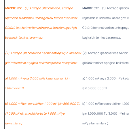
MADDE 527
– (1) Antrepo işleticilerince, antrepo
MADDE 527
– (1) Antrepo işletici
rejiminde kullanılmak üzere götürü teminat verilebilir.
rejiminde kullanılmak üzere götürü 
Götürü teminat verilen antrepoya konulan eşya için
Götürü teminat verilen antrepoya
başka bir teminat aranmaz.
başka bir teminat aranmaz.
(2) Antrepo işleticilerince her bir antrepo için verilecek
(2) Antrepo işleticilerince her bir
götürü teminat aşağıda belirtilen şekilde hesaplanır:
götürü teminat aşağıda belirtilen 
a) 1.000 m² veya 2.000 m³’e kadar olanlar için
a) 1.000 m² veya 2.000 m³’e kada
1.000.000 TL.
için 3.000.000 TL.
b) 1.000 m²’den sonraki her 1.000 m² için 500.000 TL
b) 1.000 m²’den sonraki her 1.00
(1.000 m²’nin altındaki artışlar 1.000 m²’ye
için 1.000.000 TL (1.000 m²’nin al
tamamlanır).
m²’ye tamamlanır).