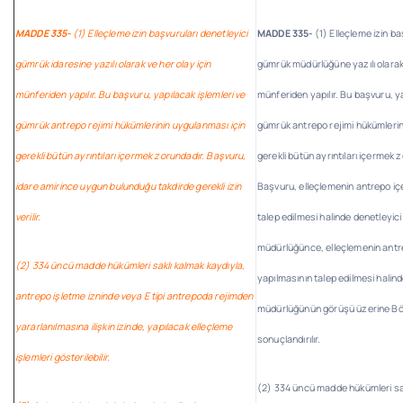
MADDE 335-
(1) Elleçleme izin başvuruları denetleyici
MADDE 335-
(1) Elleçleme izin ba
gümrük idaresine yazılı olarak ve her olay için
gümrük müdürlüğüne yazılı olarak 
münferiden yapılır. Bu başvuru, yapılacak işlemleri ve
münferiden yapılır. Bu başvuru, ya
gümrük antrepo rejimi hükümlerinin uygulanması için
gümrük antrepo rejimi hükümlerin
gerekli bütün ayrıntıları içermek zorundadır. Başvuru,
gerekli bütün ayrıntıları içermek 
idare amirince uygun bulunduğu takdirde gerekli izin
Başvuru, elleçlemenin antrepo iç
verilir.
talep edilmesi halinde denetleyic
müdürlüğünce, elleçlemenin antr
(2) 334 üncü madde hükümleri saklı kalmak kaydıyla,
yapılmasının talep edilmesi hali
antrepo işletme izninde veya E tipi antrepoda rejimden
müdürlüğünün görüşü üzerine B
yararlanılmasına ilişkin izinde, yapılacak elleçleme
sonuçlandırılır.
işlemleri gösterilebilir.
(2) 334 üncü madde hükümleri sak