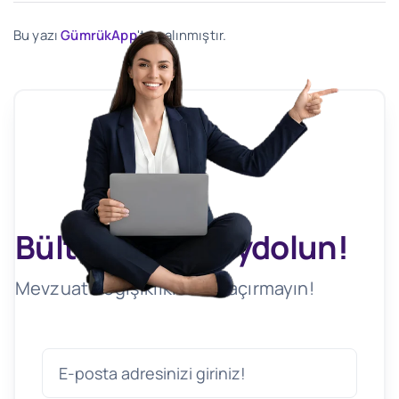
Bu yazı
GümrükApp
'ten alınmıştır.
Bültenimize Kaydolun!
Mevzuat Değişikliklerini Kaçırmayın!