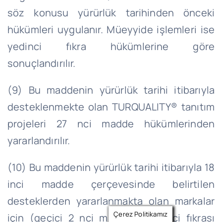
söz konusu yürürlük tarihinden önceki
hükümleri uygulanır. Müeyyide işlemleri ise
yedinci fıkra hükümlerine göre
sonuçlandırılır.
(9) Bu maddenin yürürlük tarihi itibarıyla
desteklenmekte olan TURQUALITY® tanıtım
projeleri 27 nci madde hükümlerinden
yararlandırılır.
(10) Bu maddenin yürürlük tarihi itibarıyla 18
inci madde çerçevesinde belirtilen
desteklerden yararlanmakta olan markalar
Çerez Politikamız
için (geçici 2 nci maddenin birinci fıkrası