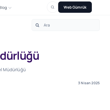
Web Gümrük
Blog
Search
for:
üdürlüğü
nel Müdürlüğü
3 Nisan 2025