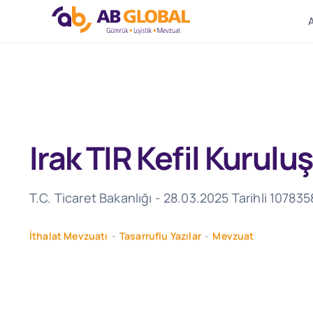
Skip
to
content
Irak TIR Kefil Kurul
T.C. Ticaret Bakanlığı - 28.03.2025 Tarihli 10783
İthalat Mevzuatı
•
Tasarruflu Yazılar
•
Mevzuat