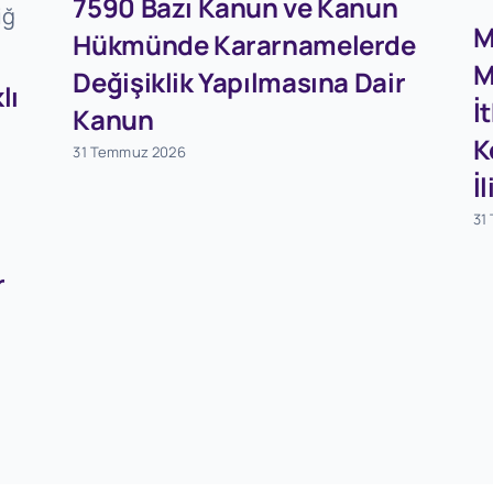
7590 Bazı Kanun ve Kanun
M
Hükmünde Kararnamelerde
M
Değişiklik Yapılmasına Dair
lı
İ
Kanun
K
31 Temmuz 2026
İ
31
r