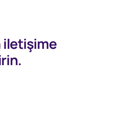
n
iletişime
rin.