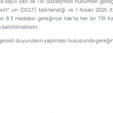
 sayılı yazı ile TIR Sözleşmesi hükümleri gereği
rt” un (GCLT) belirlendiği ve 1 Nisan 2025 iti
8.3 maddesi gereğince Irak’ta her bir TIR Kar
belirtilmektetir.
 gerekli duyuruların yapılması hususunda gereği