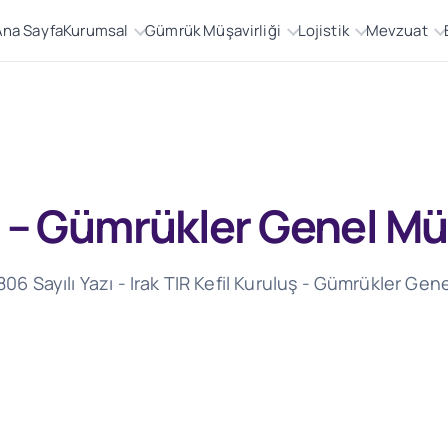
Ana Sayfa
Kurumsal
Gümrük Müşavirliği
Lojistik
Mevzuat
uş – Gümrükler Genel M
5806 Sayılı Yazı - Irak TIR Kefil Kuruluş - Gümrükler Ge