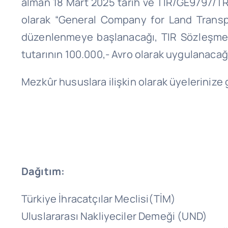
alman 18 Mart 2025 tarih ve TIR/GE9797/TRB
olarak “General Company for Land Transpo
düzenlenmeye başlanacağı, TIR Sözleşmesi 
tutarının 100.000,- Avro olarak uygulanacağı 
Mezkûr hususlara ilişkin olarak üyelerinize
Dağıtım:
Türkiye İhracatçılar Meclisi(TİM)
Uluslararası Nakliyeciler Demeği (UND)