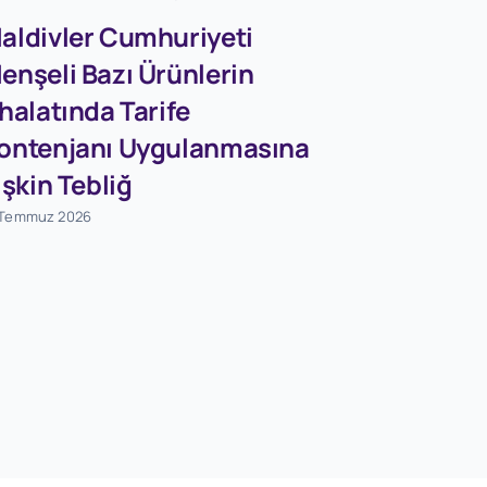
aldivler Cumhuriyeti
enşeli Bazı Ürünlerin
Firmaları
thalatında Tarife
Dövizleri
ontenjanı Uygulanmasına
Dönüşü
lişkin Tebliğ
Destekle
 Temmuz 2026
Tebliğ (S
Değişikli
Tebliğ (S
1 Ağustos 2026