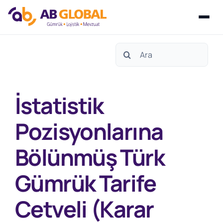
Skip
Search
to
for:
content
İstatistik
Pozisyonlarına
Bölünmüş Türk
Gümrük Tarife
Cetveli (Karar