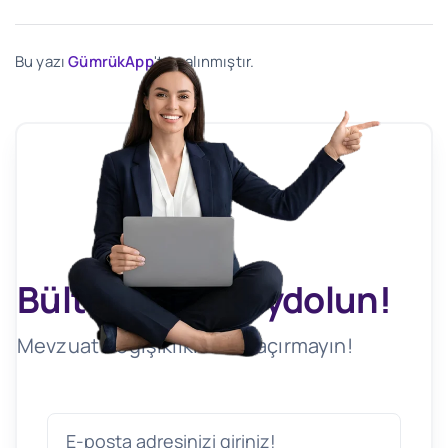
Bu yazı
GümrükApp
'ten alınmıştır.
Bültenimize Kaydolun!
Mevzuat Değişikliklerini Kaçırmayın!