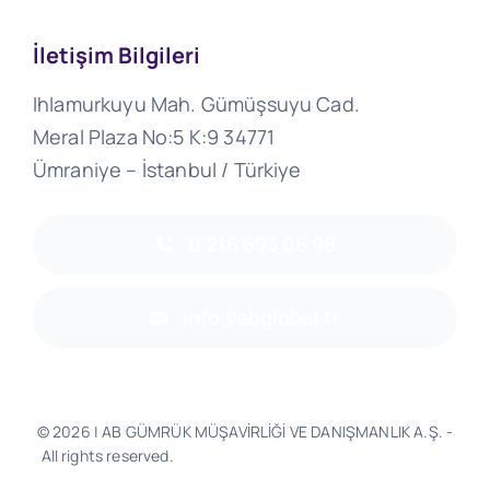
İletişim Bilgileri
Ihlamurkuyu Mah. Gümüşsuyu Cad.
Meral Plaza No:5 K:9 34771
Ümraniye – İstanbul / Türkiye
0 216 693 06 96
info@abglobal.tr
© 2026 | AB GÜMRÜK MÜŞAVİRLİĞİ VE DANIŞMANLIK A.Ş. -
All rights reserved.
Software & Design - Powered by
Much
Better