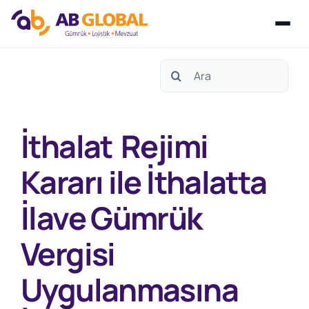
Skip
Search
to
for:
content
İthalat Rejimi
Kararı ile İthalatta
İlave Gümrük
Vergisi
Uygulanmasına