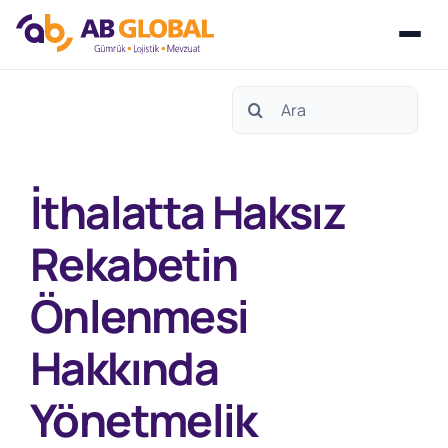
Skip
Search
to
for:
content
İthalatta Haksız
Rekabetin
Önlenmesi
Hakkında
Yönetmelik