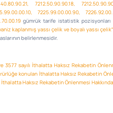
.40.80.90.21, 7212.50.90.90.18, 7212.50.90.9
.99.00.00.10, 7225.99.00.00.90, 7226.92.00.0
.70.00.19
gümrük tarife istatistik pozisyonları 
vaniz kaplanmış yassı çelik ve boyalı yassı çelik”
slarının belirlenmesidir.
 ve 3577 sayılı İthalatta Haksız Rekabetin Önl
 yürürlüğe konulan İthalatta Haksız Rekabetin Ö
n İthalatta Haksız Rekabetin Önlenmesi Hakkınd