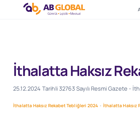
Skip
to
content
İthalatta Haksız Rek
25.12.2024 Tarihli 32763 Sayılı Resmi Gazete - İ
İthalatta Haksız Rekabet Tebliğleri 2024
•
İthalatta Haksız 