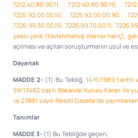
7212.40.80.90.11, 7212.40.80.90.19, 7212
7225.92.00.00.10, 7225.92.00.00.90, 7225
7226.99.30.00.19, 7226.99.70.00.11, 7226.99
yassı çelik (tavlanmamış olanlar hariç), gal
açılması ve açılan soruşturmanın usul ve esa
Dayanak
MADDE 2-
(1) Bu Tebliğ,
14/6/1989 tarihli
99/13482 sayılı Bakanlar Kurulu Kararı ile
ve 23861 sayılı Resmî Gazete’de yayımlana
Tanımlar
MADDE 3-
(1) Bu Tebliğde geçen;