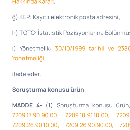
Hakkında Kararı
,
ğ) KEP: Kayıtlı elektronik posta adresini,
h) TGTC: İstatistik Pozisyonlarına Bölünmüş
ı) Yönetmelik:
30/10/1999 tarihli ve 23
Yönetmeliği
,
ifade eder.
Soruşturma konusu ürün
MADDE 4-
(1) Soruşturma konusu ürü
7209.17.90.90.00, 7209.18.91.10.00, 7209
7209.26.90.10.00, 7209.26.90.90.00, 7209