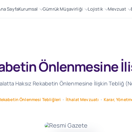
Ana Sayfa
Kurumsal
Gümrük Müşavirliği
Lojistik
Mevzuat
abetin Önlenmesine İli
thalatta Haksız Rekabetin Önlenmesine İlişkin Tebliğ (
Rekabetin Önlenmesi Tebliğleri
•
İthalat Mevzuatı
•
Karar, Yönetme