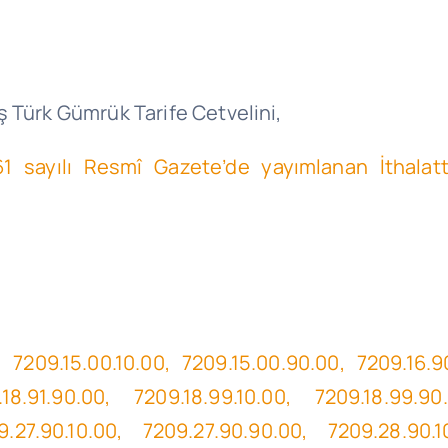
 Türk Gümrük Tarife Cetvelini,
861 sayılı Resmî Gazete’de yayımlanan İthal
n,
7209.15.00.10.00, 7209.15.00.90.00, 7209.16.90
.18.91.90.00, 7209.18.99.10.00, 7209.18.99.9
.27.90.10.00, 7209.27.90.90.00, 7209.28.90.1