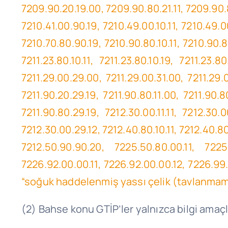
7209.90.20.19.00, 7209.90.80.21.11, 7209.90.80
7210.41.00.90.19, 7210.49.00.10.11, 7210.49.00
7210.70.80.90.19, 7210.90.80.10.11, 7210.90.80
7211.23.80.10.11, 7211.23.80.10.19, 7211.23.80
7211.29.00.29.00, 7211.29.00.31.00, 7211.29.00
7211.90.20.29.19, 7211.90.80.11.00, 7211.90.80
7211.90.80.29.19, 7212.30.00.11.11, 7212.30.00
7212.30.00.29.12, 7212.40.80.10.11, 7212.40.80
7212.50.90.90.20, 7225.50.80.00.11, 7225
7226.92.00.00.11, 7226.92.00.00.12, 7226.99.
“soğuk haddelenmiş yassı çelik (tavlanmamış 
(2) Bahse konu
GTİP’ler
yalnızca bilgi amaçl