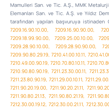
Mamulleri San. ve Tic. A.Ş
.,
MMK
Metalurji
Elemanları San. ve Tic. A.Ş. ve Yıldız De
tarafından yapılan başvuruya istinaden
7209.16.90.10.00, 7209.16.90.90.00, 7209
7209.18.99.90.00, 7209.25.00.10.00, 7209
7209.28.90.10.00, 7209.28.90.90.00, 7209
7209.90.80.29.19, 7210.41.00.10.11, 7210.41.00
7210.49.00.90.19, 7210.70.80.10.11, 7210.70.80
7210.90.80.90.19, 7211.23.30.00.11, 7211.23.30
7211.23.80.90.19, 7211.29.00.10.11, 7211.29.00
7211.90.20.19.00, 7211.90.20.21.11, 7211.90.20
7211.90.80.21.13, 7211.90.80.21.19, 7211.90.80
7212.30.00.19.12, 7212.30.00.21.11, 7212.30.00