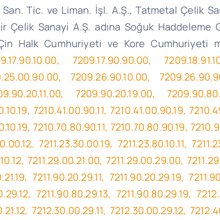
San.
Tic. ve Liman.
İşl
. A.Ş
.,
Tatmetal
Çelik Sa
mir Çelik Sanayi A.Ş. adına Soğuk Haddeleme Ga
 Çin Halk Cumhuriyeti ve Kore Cumhuriyeti
.17.90.10.00, 7209.17.90.90.00, 7209.18.91.1
.25.00.90.00, 7209.26.90.10.00, 7209.26.90.9
.90.20.11.00, 7209.90.20.19.00, 7209.90.80.2
.10.19, 7210.41.00.90.11, 7210.41.00.90.19, 7210.4
.10.19, 7210.70.80.90.11, 7210.70.80.90.19, 7210.9
.00.12, 7211.23.30.00.19, 7211.23.80.10.11, 7211.2
.10.12, 7211.29.00.21.00, 7211.29.00.29.00, 7211.2
.21.19, 7211.90.20.29.11, 7211.90.20.29.19, 7211.9
.29.12, 7211.90.80.29.13, 7211.90.80.29.19, 7212.3
.21.12, 7212.30.00.29.11, 7212.30.00.29.12, 7212.4