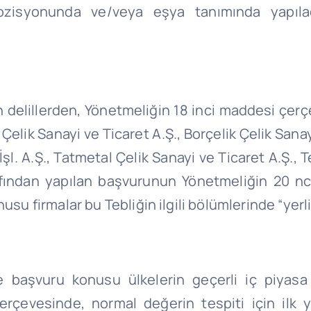
zisyonunda ve/veya eşya tanımında yapılaca
elillerden, Yönetmeliğin 18 inci maddesi çerçev
Çelik Sanayi ve Ticaret A.Ş
.,
Borçelik
Çelik
Sanay
İşl
. A.Ş
.,
Tatmetal
Çelik Sanayi ve Ticaret A.Ş.,
T
rafından yapılan başvurunun Yönetmeliğin 20
nc
su firmalar bu Tebliğin ilgili bölümlerinde “yerli 
 başvuru konusu ülkelerin geçerli iç piyasa 
erçevesinde, normal değerin tespiti için ilk