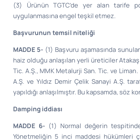
(3) Ürünün
TGTC’de
yer alan tarife po
uygulanmasına engel teşkil etmez.
Başvurunun temsil niteliği
MADDE 5-
(1) Başvuru aşamasında sunulan d
haiz olduğu anlaşılan yerli üreticiler
Atakaş
Tic. A.Ş
.,
MMK
Metalurji
San.
Tic. ve Liman.
A.Ş. ve Yıldız Demir Çelik Sanayi A.Ş. ta
yapıldığı anlaşılmıştır. Bu kapsamda, söz konu
Damping iddiası
MADDE 6-
(1) Normal değerin tespitinde
Yönetmeliğin 5 inci maddesi hükümleri ç