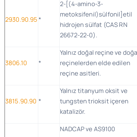
2-[(4-amino-3-
metoksifenil)sülfonil]etil
2930.90.95
*
hidrojen sülfat (CAS RN
26672-22-0).
Yalnız doğal reçine ve doğa
3806.10
*
reçinelerden elde edilen
reçine asitleri.
Yalnız titanyum oksit ve
3815.90.90
*
tungsten trioksit içeren
katalizör.
NADCAP ve AS9100