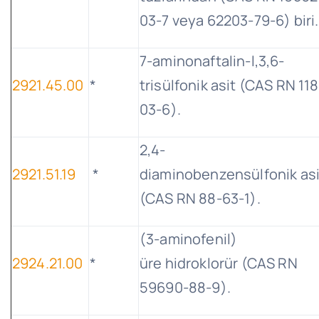
03-7 veya 62203-79-6) biri.
7-aminonaftalin-l,3,6-
2921.45.00
*
trisülfonik asit (CAS RN 118
03-6).
2,4-
2921.51.19
*
diaminobenzensülfonik asi
(CAS RN 88-63-1).
(3-aminofenil)
2924.21.00
*
üre hidroklorür (CAS RN
59690-88-9).