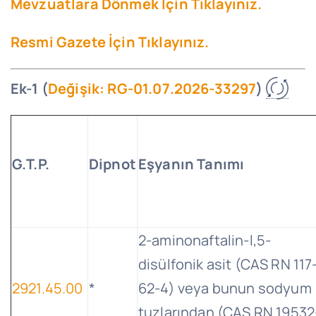
Mevzuatlara Dönmek İçin Tıklayınız.
Resmi Gazete İçin Tıklayınız.
Ek-1 (
Değişik: RG-01.07.2026-33297
)
G.T.P
.
Dipnot
Eşyanın Tanımı
2-aminonaftalin-l,5-
disülfonik asit (CAS RN 117
2921.45.00
*
62-4) veya bunun sodyum
tuzlarından (CAS RN 19532