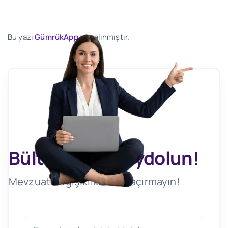
Bu yazı
GümrükApp
'ten alınmıştır.
Bültenimize Kaydolun!
Mevzuat Değişikliklerini Kaçırmayın!