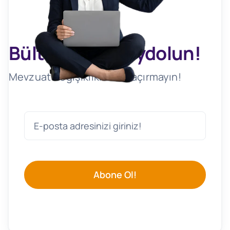
Bültenimize Kaydolun!
Mevzuat Değişikliklerini Kaçırmayın!
Abone Ol!