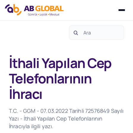
Skip
Search
to
for:
content
İthali Yapılan Cep
Telefonlarının
İhracı
T.C. - GGM - 07.03.2022 Tarihli 72576849 Sayılı
Yazı - İthali Yapılan Cep Telefonlarının
İhracıyla ilgili yazı.