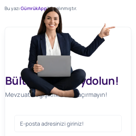
Bu yazı
GümrükApp
'ten alınmıştır.
Bültenimize Kaydolun!
Mevzuat Değişikliklerini Kaçırmayın!