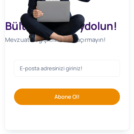
Bültenimize Kaydolun!
Mevzuat Değişikliklerini Kaçırmayın!
Abone Ol!