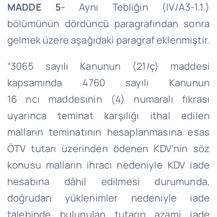
MADDE 5-
Aynı Tebliğin (IV/A3-
1.1
.)
bölümünün dördüncü paragrafından sonra
gelmek üzere aşağıdaki paragraf eklenmiştir.
“3065 sayılı Kanunun (21/ç) maddesi
kapsamında 4760 sayılı Kanunun
16
ncı
maddesinin (4) numaralı fıkrası
uyarınca teminat karşılığı ithal edilen
malların teminatının hesaplanmasına esas
ÖTV tutarı üzerinden ödenen KDV’nin söz
konusu malların ihracı nedeniyle KDV iade
hesabına dâhil edilmesi durumunda,
doğrudan yüklenimler nedeniyle iade
talebinde bulunulan tutarın azami iade