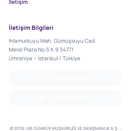
İletişim
İletişim Bilgileri
Ihlamurkuyu Mah. Gümüşsuyu Cad.
Meral Plaza No:5 K:9 34771
Ümraniye – İstanbul / Türkiye
0 216 693 06 96
info@abglobal.tr
© 2026 | AB GÜMRÜK MÜŞAVİRLİĞİ VE DANIŞMANLIK A.Ş. -