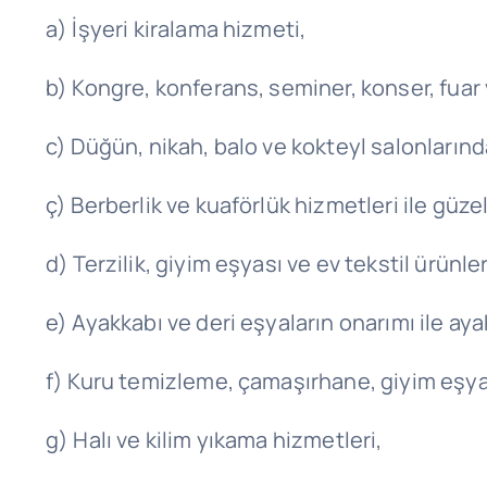
a) İşyeri kiralama hizmeti,
b) Kongre, konferans, seminer, konser, fuar v
c) Düğün, nikah, balo ve kokteyl salonların
ç) Berberlik ve kuaförlük hizmetleri ile güze
d) Terzilik, giyim eşyası ve ev tekstil ürünle
e) Ayakkabı ve deri eşyaların onarımı ile ay
f) Kuru temizleme, çamaşırhane, giyim eşyas
g) Halı ve kilim yıkama hizmetleri,