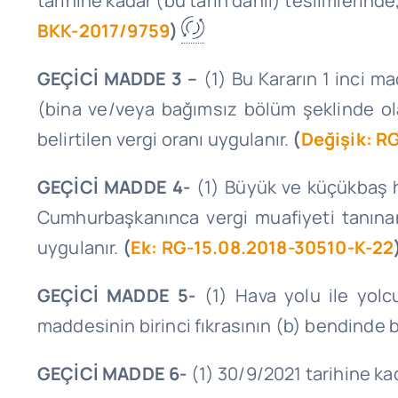
tarihine kadar (bu tarih dahil) teslimlerinde,
BKK-2017/9759
)
GEÇİCİ MADDE
3 –
(1) Bu Kararın 1 inci mad
(bina ve/veya bağımsız bölüm şeklinde olan
belirtilen vergi oranı uygulanır.
(
Değişik: R
GEÇİCİ MADDE
4-
(1) Büyük ve küçükbaş ha
Cumhurbaşkanınca vergi muafiyeti tanınan 
uygulanır.
(
Ek: RG-15.08.2018-30510-K-22
GEÇİCİ MADDE 5-
(1) Hava yolu ile yolcu
maddesinin birinci fıkrasının (b) bendinde b
GEÇİCİ MADDE 6-
(1) 30/9/2021 tarihine kad