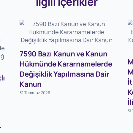
İlgili İçerikler
7590 Bazı Kanun ve Kanun
M
Hükmünde Kararnamelerde
M
Değişiklik Yapılmasına Dair
lı
İ
Kanun
K
31 Temmuz 2026
İ
31
r