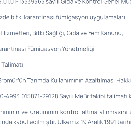
3.01.01-13339363 sayılı Gıda ve Kontrol Genel Mü
de bitki karantinası fümigasyon uygulamaları;
 Hizmetleri, Bitki Sağlığı, Gıda ve Yem Kanunu,
 Karantinası Fümigasyon Yönetmeliği
Talimatı
 Bromür’ün Tarımda Kullanımının Azaltılması Hak
00-4993.015871-29128 Sayılı MeBr takibi talimat
nımının ve üretiminin kontrol altına alınmasını
nda kabul edilmiştir. Ülkemiz 19 Aralık 1991 tar