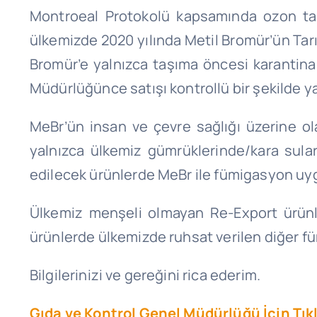
Montroeal Protokolü kapsamında ozon tab
ülkemizde 2020 yılında Metil Bromür’ün Tarı
Bromür’e yalnızca taşıma öncesi karantina a
Müdürlüğünce satışı kontrollü bir şekilde 
MeBr’ün insan ve çevre sağlığı üzerine ol
yalnızca ülkemiz gümrüklerinde/kara sula
edilecek ürünlerde MeBr ile fümigasyon uygu
Ülkemiz menşeli olmayan Re-Export ürünl
ürünlerde ülkemizde ruhsat verilen diğer füm
Bilgilerinizi ve gereğini rica ederim.
Gıda ve Kontrol Genel Müdürlüğü İçin Tıkl