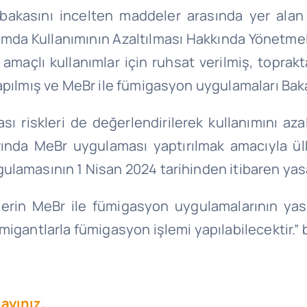
akasını incelten maddeler arasında yer alan M
mda Kullanımının Azaltılması Hakkında Yönetmelik
maçlı kullanımlar için ruhsat verilmiş, toprakta
yapılmış ve MeBr ile fümigasyon uygulamaları Bak
ası riskleri de değerlendirilerek kullanımını a
rında MeBr uygulaması yaptırılmak amacıyla ül
lamasının 1 Nisan 2024 tarihinden itibaren yasa
erin MeBr ile fümigasyon uygulamalarının yas
igantlarla fümigasyon işlemi yapılabilecektir.” b
ayınız.