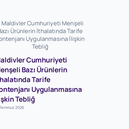
aldivler Cumhuriyeti
enşeli Bazı Ürünlerin
Firmaları
thalatında Tarife
Dövizleri
ontenjanı Uygulanmasına
Dönüşü
lişkin Tebliğ
Destekle
 Temmuz 2026
Tebliğ (S
Değişikli