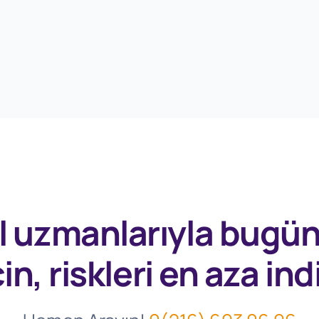
l uzmanlarıyla
bugü
in, riskleri en aza indi