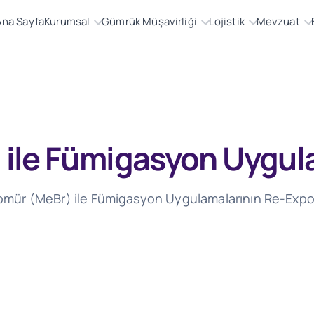
Ana Sayfa
Kurumsal
Gümrük Müşavirliği
Lojistik
Mevzuat
 ile Fümigasyon Uygul
Bromür (MeBr) ile Fümigasyon Uygulamalarının Re-Expor