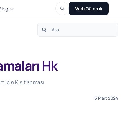
Web Gümrük
Blog
Search
for:
amaları Hk
t İçin Kısıtlanması
5 Mart 2024