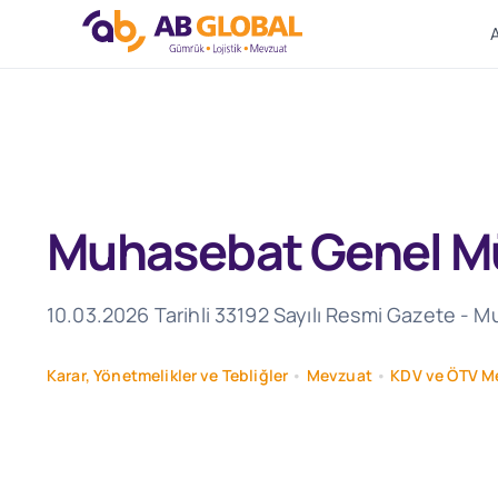
Skip
to
content
Muhasebat Genel Müd
10.03.2026 Tarihli 33192 Sayılı Resmi Gazete - 
Karar, Yönetmelikler ve Tebliğler
•
Mevzuat
•
KDV ve ÖTV M