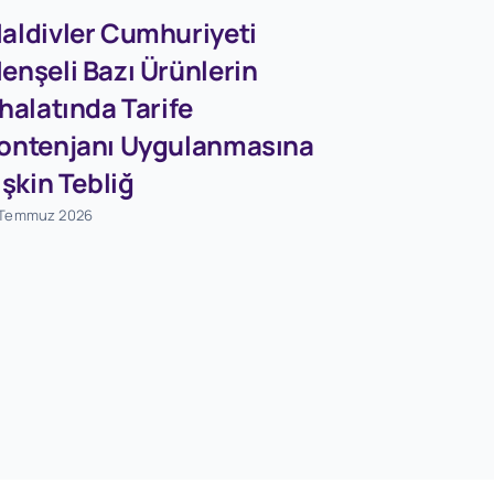
aldivler Cumhuriyeti
enşeli Bazı Ürünlerin
Firmaları
thalatında Tarife
Dövizleri
ontenjanı Uygulanmasına
Dönüşü
lişkin Tebliğ
Destekle
 Temmuz 2026
Tebliğ (S
Değişikli
Tebliğ (S
1 Ağustos 2026