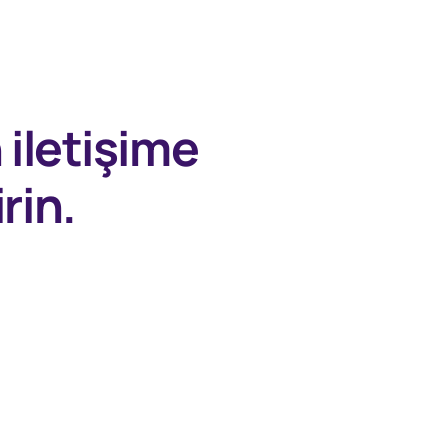
n
iletişime
rin.