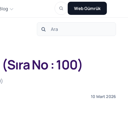
Web Gümrük
Blog
Search
for:
Sıra No : 100)
0)
10 Mart 2026