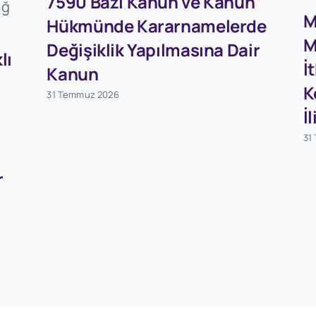
7590 Bazı Kanun ve Kanun
M
Hükmünde Kararnamelerde
M
Değişiklik Yapılmasına Dair
lı
İ
Kanun
K
31 Temmuz 2026
İ
31
r