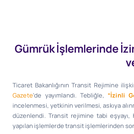
Gümrük İşlemlerinde İzin
v
Ticaret Bakanlığının Transit Rejimine ilişk
Gazete
‘de yayımlandı. Tebliğle,
“İzinli 
incelenmesi, yetkinin verilmesi, askıya alın
düzenlendi. Transit rejimine tabi eşyay
yapılan işlemlerde transit işlemlerinden so