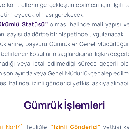
e kontrollerin gerçekleştirilebilmesi için ilgil
k getirmeyecek olması gerekecek.
Yükümlü Statüsü”
olması halinde mali yapısı ve
nı sayısı da dörtte bir nispetinde uygulanacak.
lüklerine, başvuru Gümrükler Genel Müdürlüğü
, belirlenen koşulların sağlandığına ilişkin değe
madığı veya iptal edilmediği sürece geçerli o
ılın son ayında veya Genel Müdürlükçe talep edilm
esi halinde, izinli gönderici yetkisi askıya alınab
Gümrük İşlemleri
eri No:14)
Tebliğle,
“İzinli Gönderici”
yetkisi k