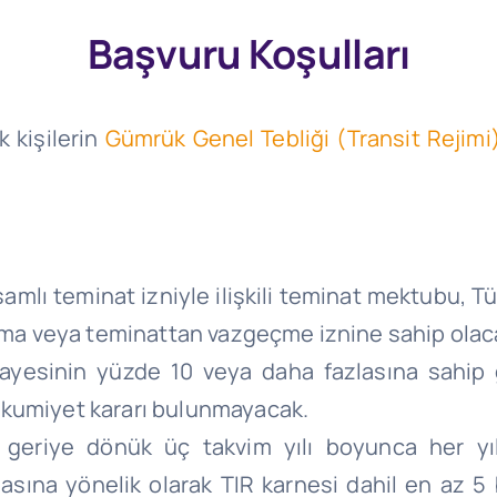
Başvuru Koşulları
 kişilerin
Gümrük Genel Tebliği (Transit Rejimi)
mlı teminat izniyle ilişkili teminat mektubu, Tür
nma veya teminattan vazgeçme iznine sahip olac
mayesinin yüzde 10 veya daha fazlasına sahip
mahkumiyet kararı bulunmayacak.
 geriye dönük üç takvim yılı boyunca her yıl
ına yönelik olarak TIR karnesi dahil en az 5 b