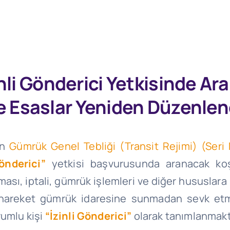
li Gönderici Yetkisinde Ar
e Esaslar Yeniden Düzenlen
in
Gümrük Genel Tebliği (Transit Rejimi) (Seri N
Gönderici”
yetkisi başvurusunda aranacak koş
ması, iptali, gümrük işlemleri ve diğer hususlar
ı, hareket gümrük idaresine sunmadan sevk etm
rumlu kişi
“İzinli Gönderici”
olarak tanımlanmakt