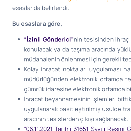
esaslar da belirlendi.
Bu esaslara göre,
“İzinli Gönderici”
nin tesisinden ihraç
konulacak ya da taşıma aracında yüklü
müdahalenin önlenmesi için gerekli tedb
Kolay ihracat noktaları uygulaması ha
müdürlüğünden elektronik ortamda tesc
gümrük idaresine elektronik ortamda bil
İhracat beyannamesinin işlemleri bitti
uygulanarak basitleştirilmiş usulde tr
aracının tesislerden çıkışı sağlanacak.
“06.11.2021 Tarihli 31651 Sayılı Resmi