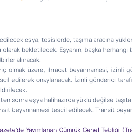
 edilecek eşya, tesislerde, taşıma aracına yükle
 olarak bekletilecek. Eşyanın, başka herhangi b
irler alınacak.
riç olmak üzere, ihracat beyannamesi, izinli 
il edilerek onaylanacak. İzinli gönderici tara
dirilecek.
kten sonra eşya halihazırda yüklü değilse taşıta
ansit beyannamesi tescil edilecek. Transit beya
 Gazete’de Yayımlanan Gümrük Genel Tebliği (Tra