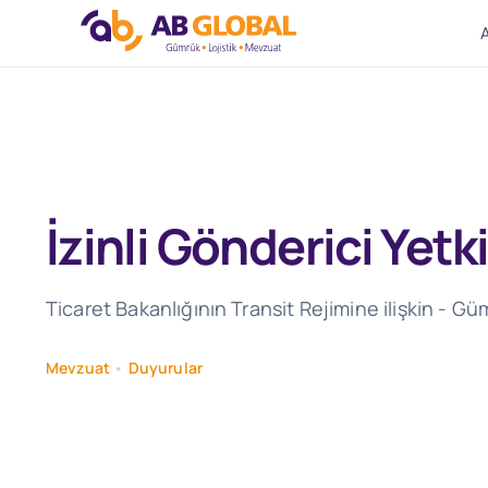
Skip
to
content
İzinli Gönderici Yet
Ticaret Bakanlığının Transit Rejimine ilişkin - G
Mevzuat
•
Duyurular