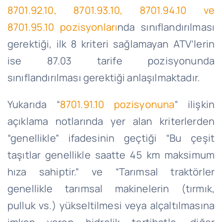
8701.92.10, 8701.93.10, 8701.94.10 ve
8701.95.10 pozisyonları
nda sınıflandırılması
gerektiği, ilk 8 kriteri sağlamayan ATV’lerin
ise 87.03 tarife pozisyonunda
sınıflandırılması gerektiği anlaşılmaktadır.
Yukarıda “
8701.91.10 pozisyonuna
” ilişkin
açıklama notlarında yer alan kriterlerden
“genellikle” ifadesinin geçtiği “Bu çeşit
taşıtlar genellikle saatte 45 km maksimum
hıza sahiptir.” ve “Tarımsal traktörler
genellikle tarımsal makinelerin (tırmık,
pulluk vs.) yükseltilmesi veya alçaltılmasına