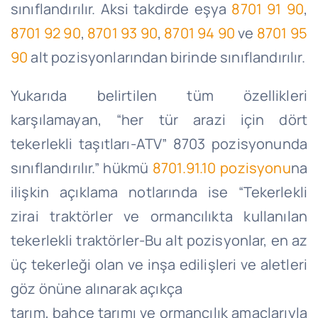
sınıflandırılır. Aksi takdirde eşya
8701 91 90
,
8701 92 90
,
8701 93 90
,
8701 94 90
ve
8701 95
90
alt pozisyonlarından birinde sınıflandırılır.
Yukarıda belirtilen tüm özellikleri
karşılamayan, “her tür arazi için dört
tekerlekli taşıtları-ATV” 8703 pozisyonunda
sınıflandırılır.” hükmü
8701.91.10 pozisyonu
na
ilişkin açıklama notlarında ise “Tekerlekli
zirai traktörler ve ormancılıkta kullanılan
tekerlekli traktörler-Bu alt pozisyonlar, en az
üç tekerleği olan ve inşa edilişleri ve aletleri
göz önüne alınarak açıkça
tarım, bahçe tarımı ve ormancılık amaçlarıyla