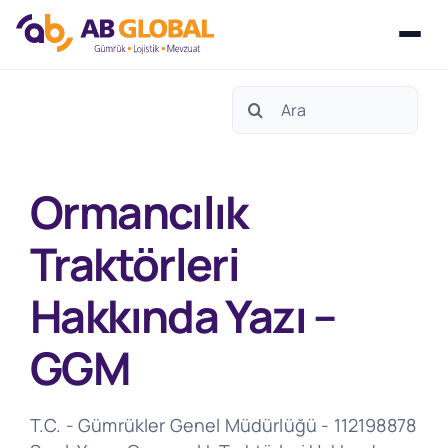
Skip
Search
to
for:
content
Ormancılık
Traktörleri
Hakkında Yazı –
GGM
T.C. - Gümrükler Genel Müdürlüğü - 112198878