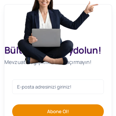
Bültenimize Kaydolun!
Mevzuat Değişikliklerini Kaçırmayın!
Abone Ol!