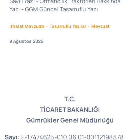
Sayılı Yazı - Ormancılık Traktörleri Hakkında
Yazı - GGM Güncel Tasarruflu Yazı
İthalat Mevzuatı
•
Tasarruflu Yazılar
•
Mevzuat
9 Ağustos 2025
T.C.
TİCARET BAKANLIĞI
Gümrükler Genel Müdürlüğü
Sayı:
E-17474625-010.06.01-00112198878