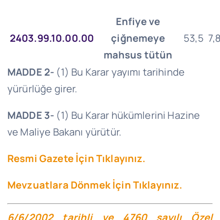
Enfiye ve
2403.99.10.00.00
çiğnemeye
53,5
7,
mahsus tütün
MADDE 2-
(1) Bu Karar yayımı tarihinde
yürürlüğe girer.
MADDE 3-
(1) Bu Karar hükümlerini Hazine
ve Maliye Bakanı yürütür.
Resmi Gazete İçin Tıklayınız.
Mevzuatlara Dönmek İçin Tıklayınız.
6/6/2002 tarihli ve 4760 sayılı Özel