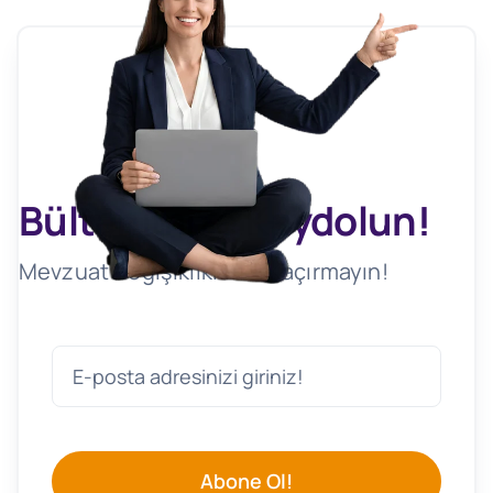
Bültenimize Kaydolun!
Mevzuat Değişikliklerini Kaçırmayın!
Abone Ol!