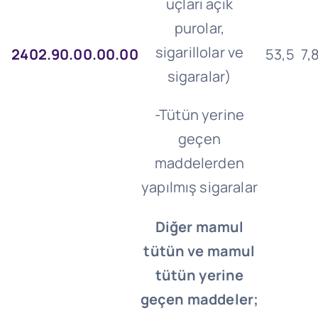
uçları açık
purolar,
sigarillolar ve
2402.90.00.00.00
53,5
7,
sigaralar)
-Tütün yerine
geçen
maddelerden
yapılmış sigaralar
Diğer mamul
tütün ve mamul
tütün yerine
geçen maddeler;