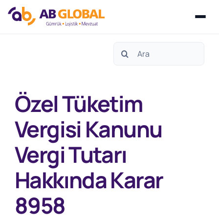
Skip
Search
to
for:
content
Özel Tüketim
Vergisi Kanunu
Vergi Tutarı
Hakkında Karar
8958