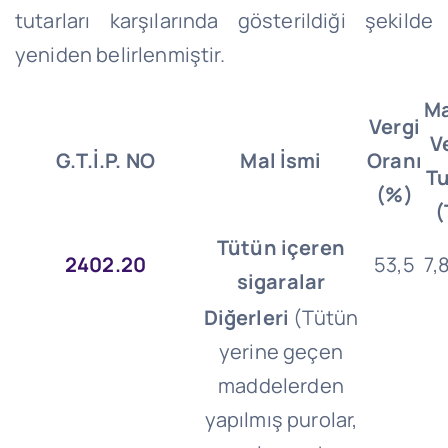
tutarları karşılarında gösterildiği şekilde
yeniden belirlenmiştir.
M
Vergi
V
G.T.İ.P. NO
Mal İsmi
Oranı
Tu
(%)
(
Tütün içeren
2402.20
53,5
7,
sigaralar
Diğerleri
(Tütün
yerine geçen
maddelerden
yapılmış purolar,