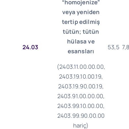
“homojenize”
veya yeniden
tertip edilmiş
tütün; tütün
hülasa ve
24.03
53,5
7,
esansları
(2403.11.00.00.00,
2403.19.10.00.19,
2403.19.90.00.19,
2403.91.00.00.00,
2403.99.10.00.00,
2403.99.90.00.00
hariç)