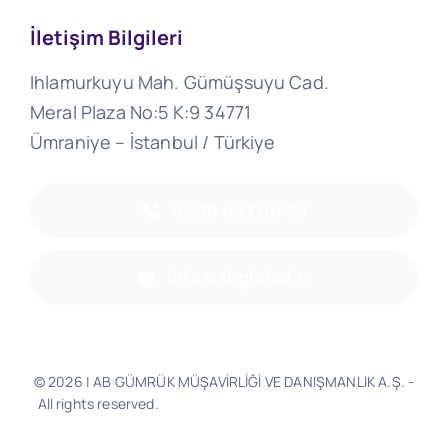
İletişim Bilgileri
Ihlamurkuyu Mah. Gümüşsuyu Cad.
Meral Plaza No:5 K:9 34771
Ümraniye – İstanbul / Türkiye
0 216 693 06 96
info@abglobal.tr
© 2026 | AB GÜMRÜK MÜŞAVİRLİĞİ VE DANIŞMANLIK A.Ş. -
All rights reserved.
Software & Design - Powered by
Much
Better