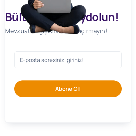
Bültenimize Kaydolun!
Mevzuat Değişikliklerini Kaçırmayın!
Abone Ol!