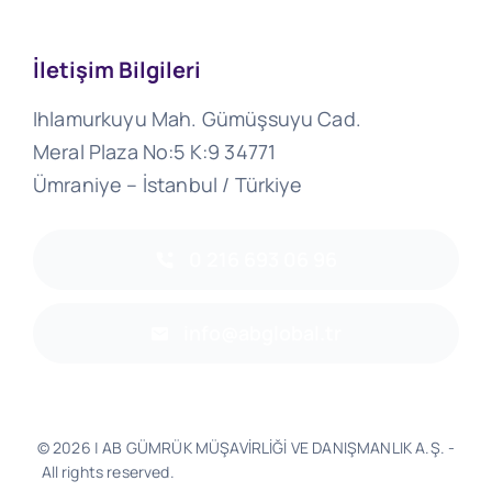
İletişim Bilgileri
Ihlamurkuyu Mah. Gümüşsuyu Cad.
Meral Plaza No:5 K:9 34771
Ümraniye – İstanbul / Türkiye
0 216 693 06 96
info@abglobal.tr
© 2026 | AB GÜMRÜK MÜŞAVİRLİĞİ VE DANIŞMANLIK A.Ş. -
All rights reserved.
Software & Design - Powered by
Much