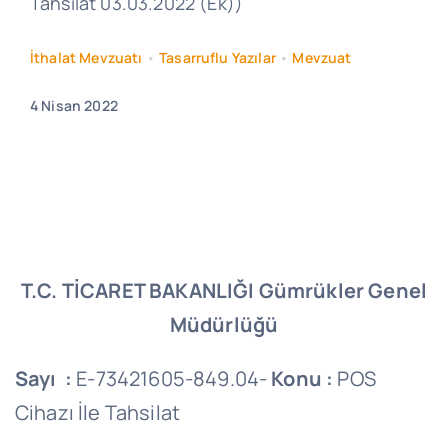
Tahsilat 03.03.2022 (Ek))
İthalat Mevzuatı
•
Tasarruflu Yazılar
•
Mevzuat
4 Nisan 2022
T.C.
TİCARET BAKANLIĞI
Gümrükler Genel
Müdürlüğü
Sayı :
E-73421605-849.04-
Konu :
POS
Cihazı İle Tahsilat