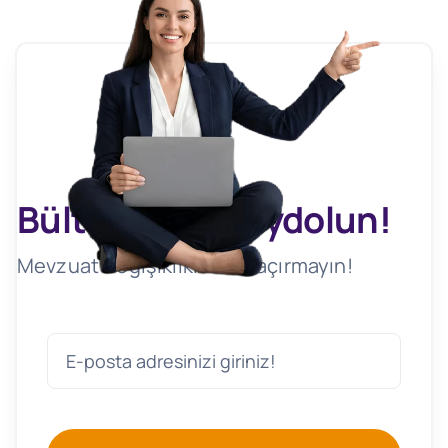
Bültenimize Kaydolun!
Mevzuat Değişikliklerini Kaçırmayın!