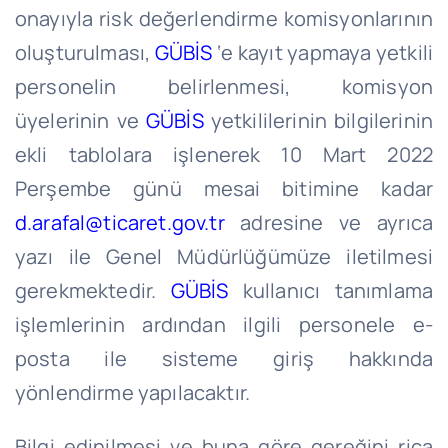
onayıyla risk değerlendirme komisyonlarının
oluşturulması,
GÜBİS
‘e kayıt yapmaya yetkili
personelin belirlenmesi, komisyon
üyelerinin ve
GÜBİS
yetkililerinin bilgilerinin
ekli tablolara işlenerek 10 Mart 2022
Perşembe günü mesai bitimine kadar
d.arafal@ticaret.gov.tr
adresine ve ayrıca
yazı ile Genel Müdürlüğümüze iletilmesi
gerekmektedir.
GÜBİS
kullanıcı tanımlama
işlemlerinin ardından ilgili personele e-
posta ile sisteme giriş hakkında
yönlendirme yapılacaktır.
Bilgi edinilmesi ve buna göre gereğini rica