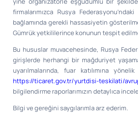
yine organizatörle eşgüdümlü bir şekilde t
firmalarımızca Rusya Federasyonu’ndak
bağlamında gerekli hassasiyetin gösterilm
Gümrük yetkililerince konunun tespit edilm
Bu hususlar muvacehesinde, Rusya Federas
girişlerde herhangi bir mağduriyet yaşama
uyarılmalarında, fuar katılımına yöneli
https://ticaret.gov.tr/yurtdisi-teskilati/av
bilgilendirme raporlarımızın detaylıca inc
Bilgi ve gereğini saygılarımla arz ederim.