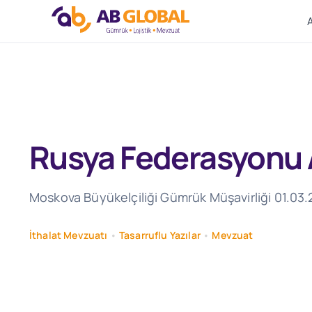
Skip
to
content
Rusya Federasyonu A
Moskova Büyükelçiliği Gümrük Müşavirliği 01.03.
İthalat Mevzuatı
•
Tasarruflu Yazılar
•
Mevzuat