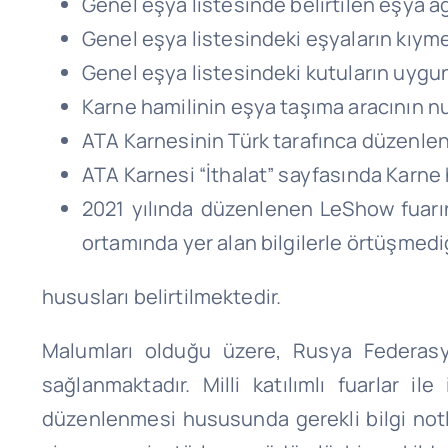
Genel eşya listesinde belirtilen eşya ağ
Genel eşya listesindeki eşyaların kıyme
Genel eşya listesindeki kutuların uyg
Karne hamilinin eşya taşıma aracının num
ATA Karnesinin Türk tarafınca düzenlen
ATA Karnesi “İthalat” sayfasında Karne 
2021 yılında düzenlenen LeShow fuarın
ortamında yer alan bilgilerle örtüşmediği
hususları belirtilmektedir.
Malumları olduğu üzere, Rusya Federasy
sağlanmaktadır. Milli katılımlı fuarlar il
düzenlenmesi hususunda gerekli bilgi notla