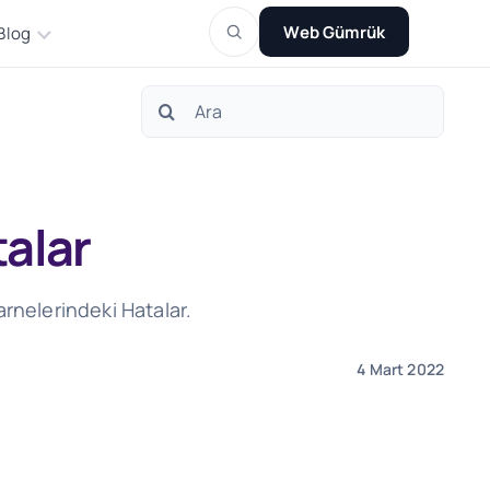
Web Gümrük
Blog
Search
for:
alar
rnelerindeki Hatalar.
4 Mart 2022