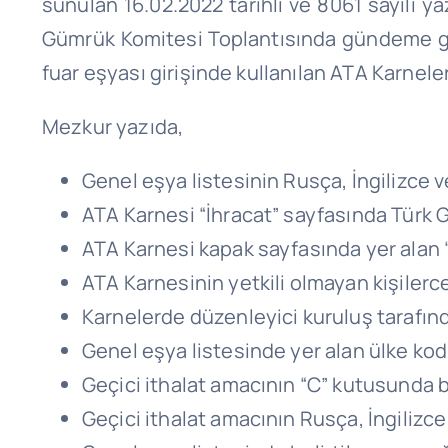
sunulan 16.02.2022 tarihli ve 8061 sayılı y
Gümrük Komitesi Toplantısında gündeme ge
fuar eşyası girişinde kullanılan ATA Karneler
Mezkur yazıda,
Genel eşya listesinin Rusça, İngilizce 
ATA Karnesi “İhracat” sayfasında Türk
ATA Karnesi kapak sayfasında yer alan
ATA Karnesinin yetkili olmayan kişiler
Karnelerde düzenleyici kuruluş tarafın
Genel eşya listesinde yer alan ülke ko
Geçici ithalat amacının “C” kutusunda b
Geçici ithalat amacının Rusça, İngilizc