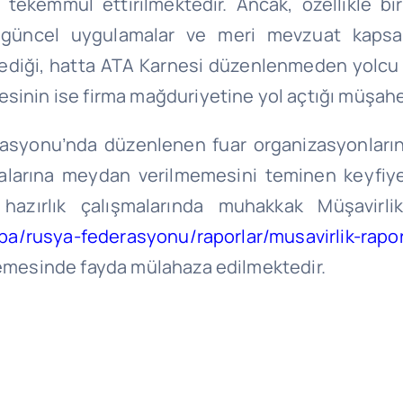
ekemmül ettirilmektedir. Ancak, özellikle bire
i güncel uygulamalar ve meri mevzuat kapsa
ediği, hatta ATA Karnesi düzenlenmeden yolcu be
esinin ise firma mağduriyetine yol açtığı müşah
yonu’nda düzenlenen fuar organizasyonlarına 
larına meydan verilmemesini teminen keyfiyete
k hazırlık çalışmalarında muhakkak Müşavirlik
rupa/rusya-federasyonu/raporlar/musavirlik-rapor
elemesinde fayda mülahaza edilmektedir.