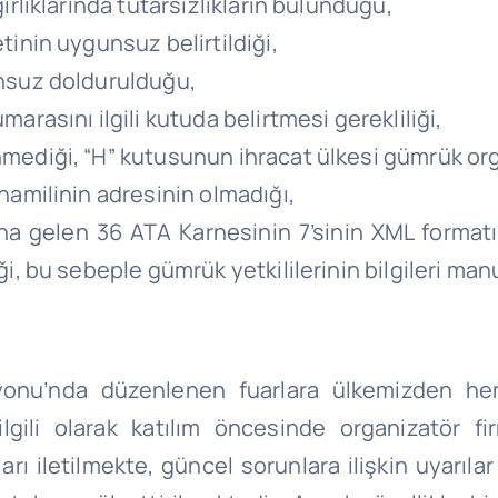
ırlıklarında tutarsızlıkların bulunduğu,
tinin uygunsuz belirtildiği,
unsuz doldurulduğu,
arasını ilgili kutuda belirtmesi gerekliliği,
mediği, “H” kutusunun ihracat ülkesi gümrük orga
hamilinin adresinin olmadığı,
a gelen 36 ATA Karnesinin 7’sinin XML formatın
, bu sebeple gümrük yetkililerinin bilgileri manue
onu’nda düzenlenen fuarlara ülkemizden he
e ilgili olarak katılım öncesinde organizatör f
rı iletilmekte, güncel sorunlara ilişkin uyarıla