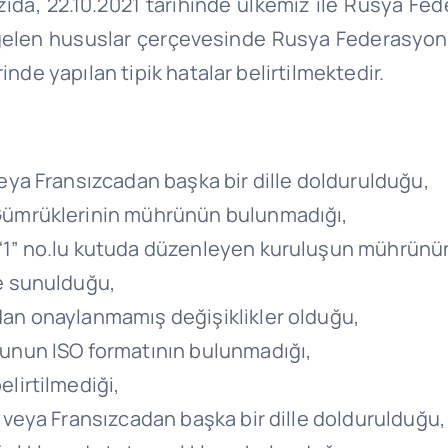
azıda, 22.10.2021 tarihinde ülkemiz ile Rusya Fe
len hususlar çerçevesinde Rusya Federasyonu 
inde yapılan tipik hatalar belirtilmektedir.
veya Fransızcadan başka bir dille doldurulduğu,
 Gümrüklerinin mührünün bulunmadığı,
 “1” no.lu kutuda düzenleyen kuruluşun mührünü
ce sunulduğu,
dan onaylanmamış değişiklikler olduğu,
dunun ISO formatının bulunmadığı,
elirtilmediği,
e veya Fransızcadan başka bir dille doldurulduğu,