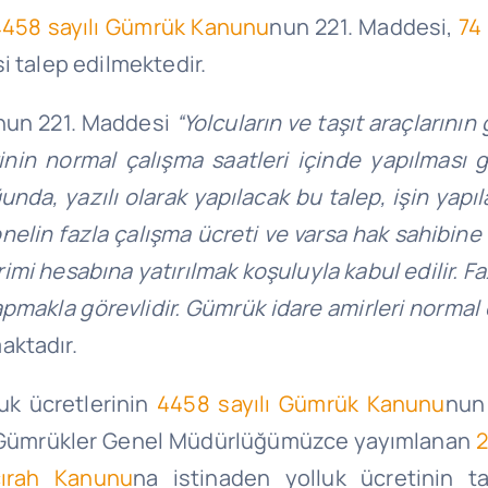
458 sayılı Gümrük Kanunu
nun 221. Maddesi,
74
 talep edilmektedir.
nun 221. Maddesi
“Yolcuların ve taşıt araçlarının 
nin normal çalışma saatleri içinde yapılması g
da, yazılı olarak yapılacak bu talep, işin yapı
elin fazla çalışma ücreti ve varsa hak sahibine ö
irimi hesabına yatırılmak
koşuluyla kabul edilir. 
apmakla görevlidir. Gümrük idare amirleri normal 
ktadır.
uk ücretlerinin
4458 sayılı Gümrük Kanunu
nun
 Gümrükler Genel Müdürlüğümüzce yayımlanan
2
cırah Kanunu
na istinaden yolluk ücretinin ta