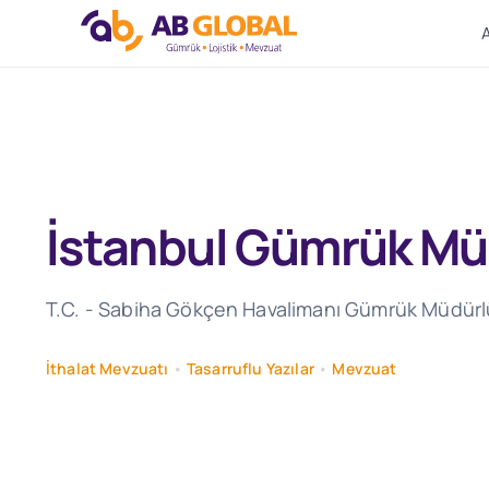
Skip
to
content
İstanbul Gümrük Müş
T.C. - Sabiha Gökçen Havalimanı Gümrük Müdürlüğü
İthalat Mevzuatı
•
Tasarruflu Yazılar
•
Mevzuat