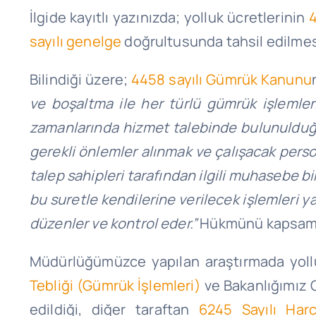
İlgide kayıtlı yazınızda; yolluk ücretlerinin
4
sayılı genelge
doğrultusunda tahsil edilmesi
Bilindiği üzere;
4458 sayılı Gümrük Kanunu
ve boşaltma ile her türlü gümrük işlemleri
zamanlarında hizmet talebinde bulunulduğun
gerekli önlemler alınmak ve çalışacak person
talep sahipleri tarafından ilgili muhasebe b
bu suretle kendilerine verilecek işlemleri y
düzenler ve kontrol eder.”
Hükmünü kapsama
Müdürlüğümüzce yapılan araştırmada yoll
Tebliği (Gümrük İşlemleri)
ve Bakanlığımız
edildiği, diğer taraftan
6245 Sayılı Har