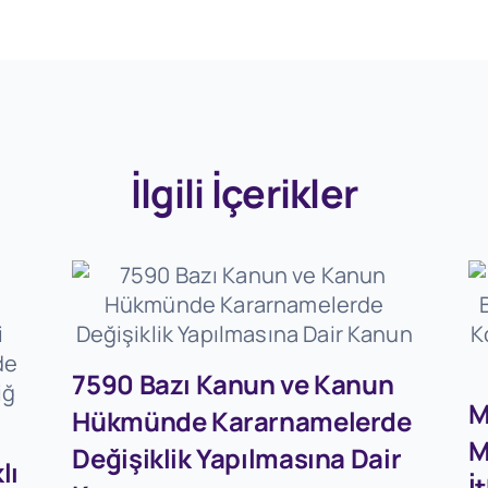
İlgili İçerikler
7590 Bazı Kanun ve Kanun
M
Hükmünde Kararnamelerde
M
Değişiklik Yapılmasına Dair
lı
İ