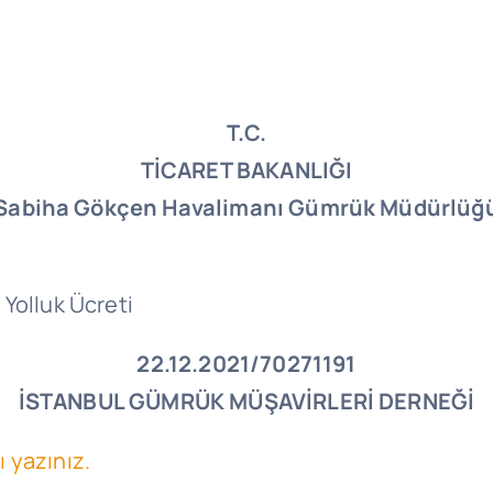
T.C.
TİCARET BAKANLIĞI
Sabiha Gökçen Havalimanı Gümrük Müdürlüğ
Yolluk Ücreti
22.12.2021/70271191
İSTANBUL GÜMRÜK MÜŞAVİRLERİ DERNEĞİ
ı yazınız.