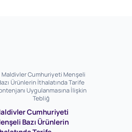
aldivler Cumhuriyeti
enşeli Bazı Ürünlerin
Firmaları
thalatında Tarife