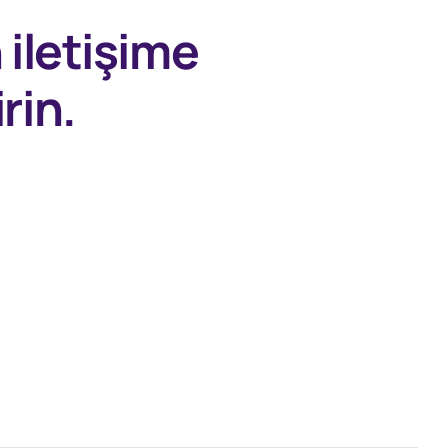
n
iletişime
rin.