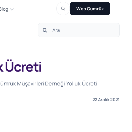
Web Gümrük
Blog
Search
for:
 Ücreti
Gümrük Müşavirleri Derneği Yolluk Ücreti
22 Aralık 2021