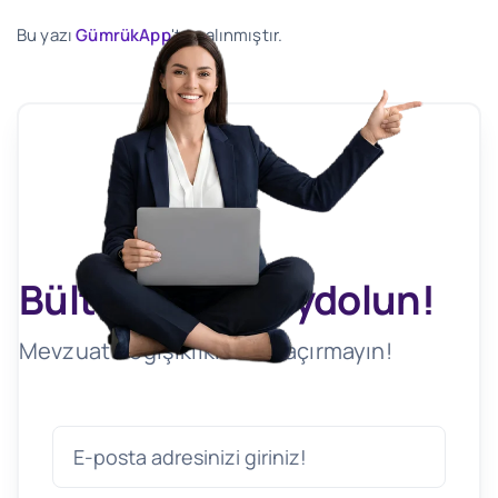
Bu yazı
GümrükApp
'ten alınmıştır.
Bültenimize Kaydolun!
Mevzuat Değişikliklerini Kaçırmayın!