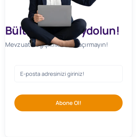
Bültenimize Kaydolun!
Mevzuat Değişikliklerini Kaçırmayın!
Abone Ol!