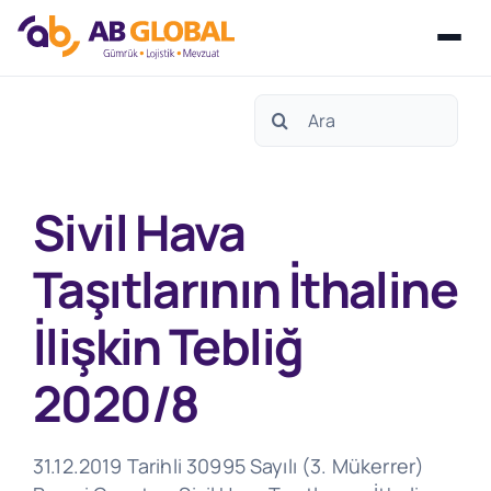
Skip
Search
to
for:
content
Sivil Hava
Taşıtlarının İthaline
İlişkin Tebliğ
2020/8
31.12.2019 Tarihli 30995 Sayılı (3. Mükerrer)