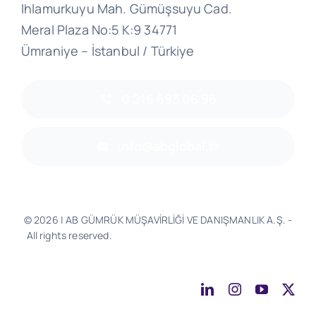
Ihlamurkuyu Mah. Gümüşsuyu Cad.
Meral Plaza No:5 K:9 34771
Ümraniye – İstanbul / Türkiye
0 216 693 06 96
info@abglobal.tr
© 2026 | AB GÜMRÜK MÜŞAVİRLİĞİ VE DANIŞMANLIK A.Ş. -
All rights reserved.
Software & Design - Powered by
Much
Better