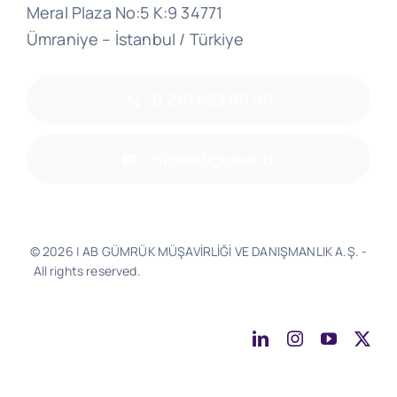
Meral Plaza No:5 K:9 34771
Ümraniye – İstanbul / Türkiye
0 216 693 06 96
info@abglobal.tr
© 2026 | AB GÜMRÜK MÜŞAVİRLİĞİ VE DANIŞMANLIK A.Ş. -
All rights reserved.
Software & Design - Powered by
Much
Better