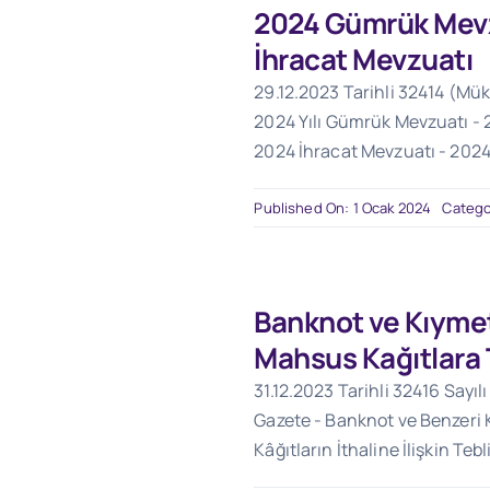
2024 Gümrük Mevz
İhracat Mevzuatı
29.12.2023 Tarihli 32414 (Mük
2024 Yılı Gümrük Mevzuatı - 
2024 İhracat Mevzuatı - 2024 Y
Published On: 1 Ocak 2024
Catego
Banknot ve Kıymet
Mahsus Kağıtlara 
31.12.2023 Tarihli 32416 Sayıl
Gazete - Banknot ve Benzeri
Kâğıtların İthaline İlişkin Teb