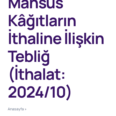
Mahsus
Kâğıtların
İthaline İlişkin
Tebliğ
(İthalat:
2024/10)
Anasayfa
»
Banknot ve Benzeri Kıymetli Evraka Mahsus
Kâğıtların İthaline İlişkin Tebliğ (İthalat: 2024/10)