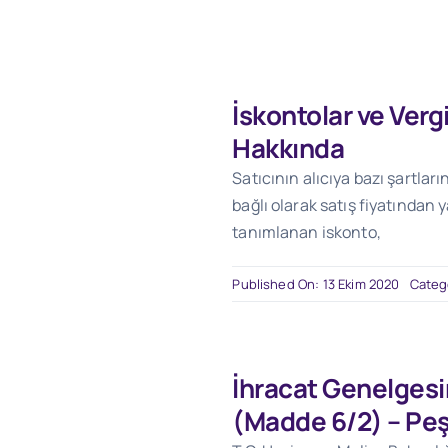
İskontolar ve Verg
Hakkında
Satıcının alıcıya bazı şartla
bağlı olarak satış fiyatından y
tanımlanan iskonto,
Published On: 13 Ekim 2020
Categ
İhracat Genelgesi
(Madde 6/2) – Peş