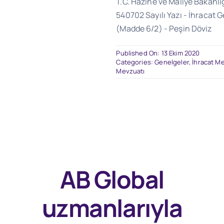
T.C. Hazine ve Maliye Bakanlığ
540702 Sayılı Yazı - İhracat 
(Madde 6/2) - Peşin Döviz
Published On: 13 Ekim 2020
Categories:
Genelgeler
,
İhracat M
Mevzuatı
AB Global
uzmanlarıyla