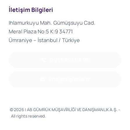
İletişim Bilgileri
Ihlamurkuyu Mah. Gümüşsuyu Cad.
Meral Plaza No:5 K:9 34771
Ümraniye – İstanbul / Türkiye
0 216 693 06 96
info@abglobal.tr
© 2026 | AB GÜMRÜK MÜŞAVİRLİĞİ VE DANIŞMANLIK A.Ş. -
All rights reserved.
Software & Design - Powered by
Much
Better