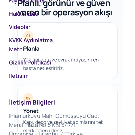
Faydalı Linkler
Planlı, görünür ve güven
veren bir operasyon akışı
Hakkımızda
Videolar
01
KVKK Aydınlatma
Planla
Metni
Yük tipi, rota ve evrak ihtiyacını en
Gizlilik Politikasi
başta netleştiririz.
İletişim
02
İletişim Bilgileri
Yönet
Ihlamurkuyu Mah. Gümüşsuyu Cad.
Kapı, depo ve sevkiyat adımlarını tek
Meral Plaza No:5 K:9 34771
merkezden izleriz.
Ümraniye – İstanbul / Türkiye