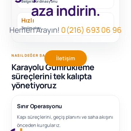
Belge koordinasyonu
aza indirin.
Hızlı
Hemen Arayın!
0(216) 693 06 96
Teslim akışı
NASIL DEĞER SAĞLIYORUZ
İletişim
Karayolu Gümrükleme
süreçlerini tek kalıpta
yönetiyoruz
Sınır Operasyonu
Kapı süreçlerini, geçiş planını ve saha akışını
önceden kurgularız.