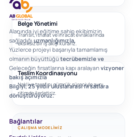
Belge Yönetimi
Alanında iyi eğitime sahip ekibimizin
Transit, ithalat ve ihracat evraklarında
sağladığı
uzmanlığımızla,
eksiksiz bir iş akışı kurarız.
Yüzlerce projeyi başarıyla tamamlamış
olmanın büyüttüğü
tecrübemizle ve
Geleceğin fırsatlarına kapı aralayan
vizyoner
Teslim Koordinasyonu
bakış açımızla
Nakliye tarafını gümrük süreciyle aynı
Bilgiyi, 25 yıldır uluslararası fırsatlara
ritimde ilerletiriz.
dönüştürüyoruz.
Bağlantılar
ÇALIŞMA MODELIMIZ