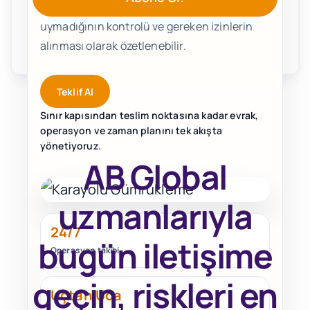
ilgili ülkenin gümrük kurallarına uyup
uymadığının kontrolü ve gereken izinlerin
alınması olarak özetlenebilir.
Teklif Al
Sınır kapısından teslim noktasına kadar evrak,
operasyon ve zaman planını tek akışta
yönetiyoruz.
AB Global
uzmanlarıyla
24/7
bugün
iletişime
Operasyon takibi
geçin, riskleri en
Uçtan Uca