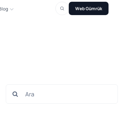
Web Gümrük
Blog
Search
for: