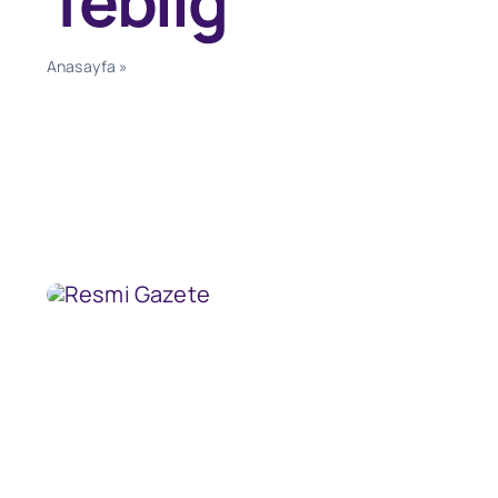
Tebliğ
Anasayfa
»
İthalatta Gözetim Uygulanmasına İlişkin Tebliğ 