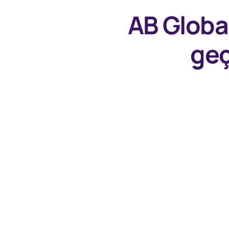
AB Globa
geç