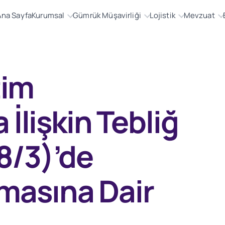
Ana Sayfa
Kurumsal
Gümrük Müşavirliği
Lojistik
Mevzuat
tim
İlişkin Tebliğ
8/3)’de
lmasına Dair