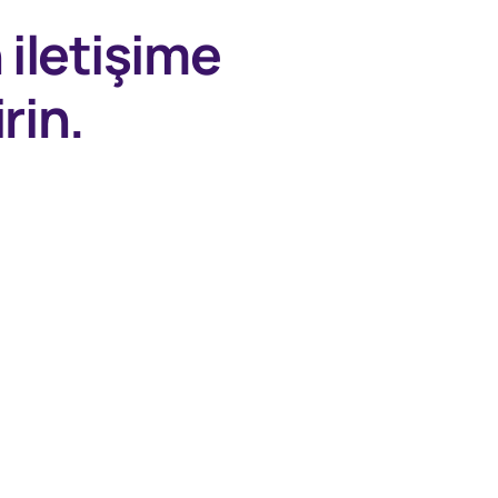
n
iletişime
rin.