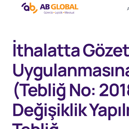
Skip
to
content
İthalatta Göze
Uygulanmasına 
(Tebliğ No: 201
Değişiklik Yapı