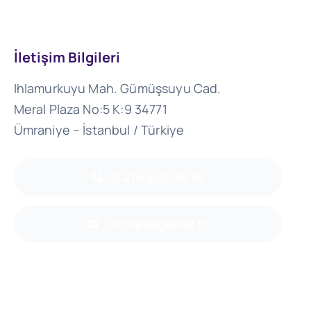
İletişim Bilgileri
Ihlamurkuyu Mah. Gümüşsuyu Cad.
Meral Plaza No:5 K:9 34771
Ümraniye – İstanbul / Türkiye
0 216 693 06 96
info@abglobal.tr