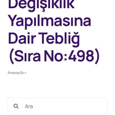
Değişiklik
Yapılmasına
Dair Tebliğ
(Sıra No:498)
Anasayfa
»
Vergi Usul Kanunu Genel Tebliği (Sıra
No:483)’nde Değişiklik Yapılmasına Dair Tebliğ (Sıra
No:498)
Search
for: